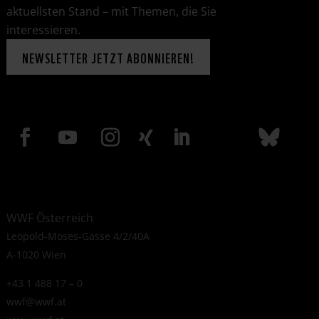
aktuellsten Stand – mit Themen, die Sie
interessieren.
NEWSLETTER JETZT ABONNIEREN!
WWF Österreich
Leopold-Moses-Gasse 4/2/40A
A-1020 Wien
+43 1 488 17 – 0
wwf@wwf.at