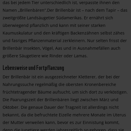
das bei jedem Tier unterschiedlich ist, verpasste ihnen den
Namen „Brillenbären“.Der Brillenbär ist – nach dem Tapir – das
zweitgrößte Landsäugetier Südamerikas. Er ernährt sich
überwiegend pflanzlich und kann mit seiner starken
Kaumuskulatur und den kräftigen Backenzähnen selbst zähes
und fasriges Pflanzenmaterial zerkleinern. Nur selten frisst der
Brillenbär Insekten, Vögel, Aas und in Ausnahmefällen auch
größere Säugetiere wie Rinder oder Lamas.
Lebensweise und Fortpflanzung
Der Brillenbär ist ein ausgezeichneter Kletterer, der bei der
Nahrungssuche regelmäßig die obersten Kronenbereiche
früchtetragender Bäume aufsucht, um sich dort zu verköstigen.
Die Paarungszeit der Brillenbären liegt zwischen März und
Oktober. Die genaue Dauer der Tragzeit ist allerdings nicht
bekannt, da die befruchtete Eizelle mehrere Monate im Uterus
der Mutter verweilen kann, bevor es zur Einnistung kommt,
denn die Jungtiere werden jahreszeitlich so geboren, dass sie