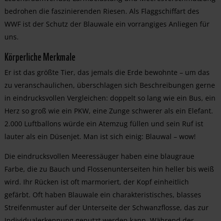
bedrohen die faszinierenden Riesen. Als Flaggschiffart des
WWF ist der Schutz der Blauwale ein vorrangiges Anliegen für
uns.
Körperliche Merkmale
Er ist das größte Tier, das jemals die Erde bewohnte – um das
zu veranschaulichen, überschlagen sich Beschreibungen gerne
in eindrucksvollen Vergleichen: doppelt so lang wie ein Bus, ein
Herz so groß wie ein PKW, eine Zunge schwerer als ein Elefant.
2.000 Luftballons würde ein Atemzug füllen und sein Ruf ist
lauter als ein Düsenjet. Man ist sich einig: Blauwal – wow!
Die eindrucksvollen Meeressäuger haben eine blaugraue
Farbe, die zu Bauch und Flossenunterseiten hin heller bis weiß
wird. Ihr Rücken ist oft marmoriert, der Kopf einheitlich
gefärbt. Oft haben Blauwale ein charakteristisches, blasses
Streifenmuster auf der Unterseite der Schwanzflosse, das zur
Individualerkennung genutzt werden kann. Während der