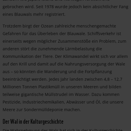
gebrochen wird. Seit 1978 wurde jedoch kein absichtlicher Fang
eines Blauwals mehr registriert.
Trotzdem birgt der Ozean zahlreiche menschengemachte
Gefahren für das Überleben der Blauwale. Schiffsverkehr ist
einerseits wegen möglicher Zusammenstöße ein Problem, zum
anderen stört die zunehmende Lärmbelastung die
Kommunikation der Tiere. Der Klimawandel wirkt sich vor allem
auf den Krill und damit auf die Nahrungsversorgung der Wale
aus – so könnten die Wanderung und die Fortpflanzung
beeinträchtigt werden. Jedes Jahr landen zwischen 4,8 – 12,7
Millionen Tonnen Plastikmüll in unseren Meeren und bilden
teilweise gigantische Müllstrudel im Wasser. Dazu kommen
Pestizide, Industriechemikalien, Abwässer und Öl, die unsere
Meere zur Sondermülldeponie machen.
Der Wal in der Kulturgeschichte
Die Wahrnehmung des Wals hat sich in der Kulturgeschichte