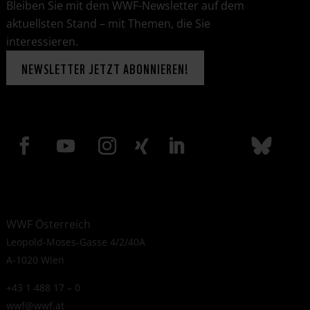
Bleiben Sie mit dem WWF-Newsletter auf dem
aktuellsten Stand – mit Themen, die Sie
interessieren.
NEWSLETTER JETZT ABONNIEREN!
WWF Österreich
Leopold-Moses-Gasse 4/2/40A
A-1020 Wien
+43 1 488 17 – 0
wwf@wwf.at