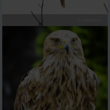
AdobeStock