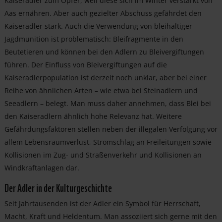
Kaiseradler zum Opfer, weil diese sich im Winter verstärkt von
Aas ernähren. Aber auch gezielter Abschuss gefährdet den
Kaiseradler stark. Auch die Verwendung von bleihaltiger
Jagdmunition ist problematisch: Bleifragmente in den
Beutetieren und können bei den Adlern zu Bleivergiftungen
führen. Der Einfluss von Bleivergiftungen auf die
Kaiseradlerpopulation ist derzeit noch unklar, aber bei einer
Reihe von ähnlichen Arten – wie etwa bei Steinadlern und
Seeadlern – belegt. Man muss daher annehmen, dass Blei bei
den Kaiseradlern ähnlich hohe Relevanz hat. Weitere
Gefährdungsfaktoren stellen neben der illegalen Verfolgung vor
allem Lebensraumverlust, Stromschlag an Freileitungen sowie
Kollisionen im Zug- und Straßenverkehr und Kollisionen an
Windkraftanlagen dar.
Der Adler in der Kulturgeschichte
Seit Jahrtausenden ist der Adler ein Symbol für Herrschaft,
Macht, Kraft und Heldentum. Man assoziiert sich gerne mit den