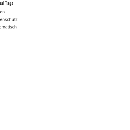
bal Tags
ten
tenschutz
ematisch