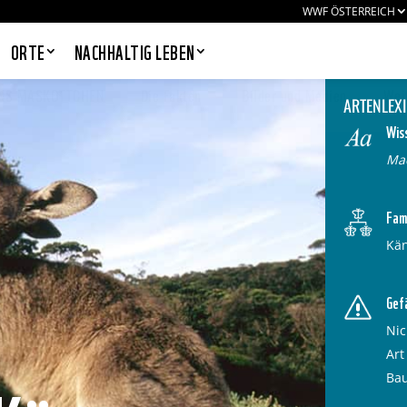
WWF ÖSTERREICH
ORTE
NACHHALTIG LEBEN
ENS MASKOTTCHEN
Die Fakten
Bilder und Medien
Wei
ARTENLEX
Wis
Ma
PANDAS LIEBEN COOKIES, WIR
AUCH!
Fami
Cookies helfen unser Angebot
Kän
nutzerfreundlich zu gestalten & erlauben
uns eine Analyse der Zugriffe auf die
Website. Infos dazu findest du in unserer
Datenschutzerklärung. Unter
Gef
Einstellungen
kannst du verwalten,
welche Art von Cookies gesetzt werden.
Nic
Deine Auswahl kannst du über den
Art
entsprechenden Link im Footer der
Ba
Website jederzeit widerrufen.