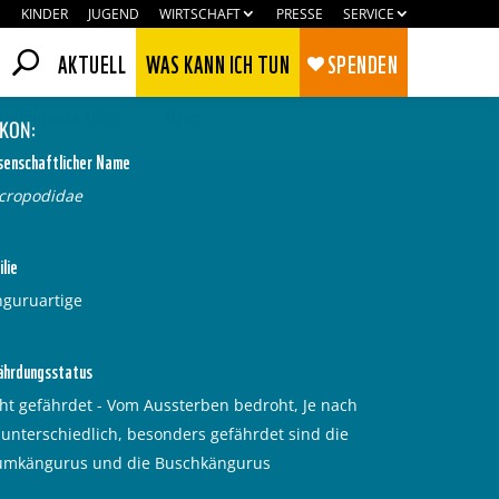
KINDER
JUGEND
WIRTSCHAFT
PRESSE
SERVICE
AKTUELL
WAS KANN ICH TUN
SPENDEN
terführende Infos
News
IKON:
senschaftlicher Name
cropodidae
lie
guruartige
ährdungsstatus
ht gefährdet - Vom Aussterben bedroht, Je nach
 unterschiedlich, besonders gefährdet sind die
Zustimmen
Ablehnen
umkängurus und die Buschkängurus