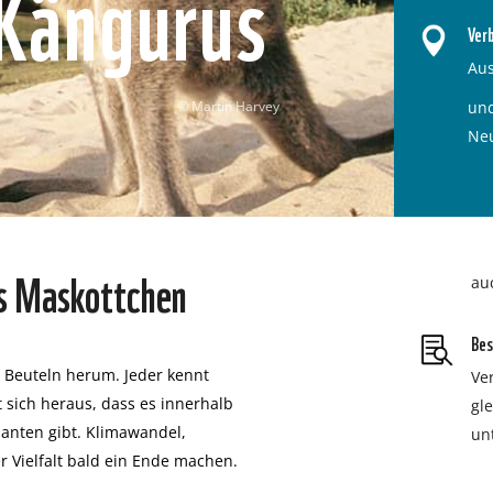
 Kängurus
Ver
Aus
Martin Harvey
und
Ne
ns Maskottchen
au
Bes
n Beuteln herum. Jeder kennt
Ve
 sich heraus, dass es innerhalb
gle
ianten gibt. Klimawandel,
un
 Vielfalt bald ein Ende machen.