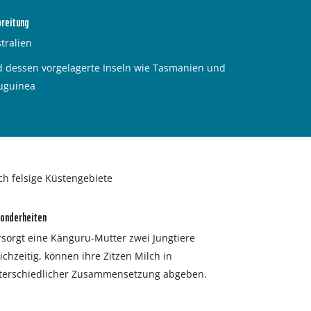
breitung
tralien
 dessen vorgelagerte Inseln wie Tasmanien und
uguinea
ch felsige Küstengebiete
onderheiten
rsorgt eine Känguru-Mutter zwei Jungtiere
ichzeitig, können ihre Zitzen Milch in
terschiedlicher Zusammensetzung abgeben.