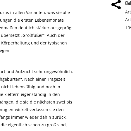
Glo

Ar
us in allen Varianten, was sie alle
Ar
Jungen die ersten Lebensmonate
Th
edmaßen deutlich stärker ausgeprägt
übersetzt „Großfüßer“. Auch der
er Körperhaltung und der typischen
egen.
burt und Aufzucht sehr ungewöhnlich:
hgeburten“. Nach einer Tragezeit
nicht lebensfähig und noch in
e klettern eigenständig in den
 hängen, die sie die nächsten zwei bis
enug entwickelt verlassen sie den
nfangs immer wieder dahin zurück.
die eigentlich schon zu groß sind,