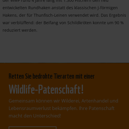
der WWF rund 4 Jahre lang mit 1.300 Fischern den neu
entwickelten Rundhaken anstatt des klassischen J-förmigen
Hakens, der für Thunfisch-Leinen verwendet wird. Das Ergebnis
war verblüffend: der Beifang von Schildkröten konnte um 90 %
reduziert werden.
Retten Sie bedrohte Tierarten mit einer
Wildlife-Patenschaft!
Gemeinsam können wir Wilderei, Artenhandel und
Lebensraumverlust bekämpfen. Ihre Patenschaft
macht den Unterschied!