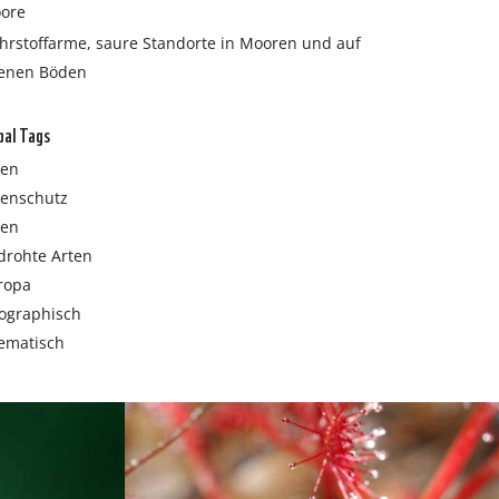
ore
hrstoffarme, saure Standorte in Mooren und auf
fenen Böden
bal Tags
ten
tenschutz
ien
drohte Arten
ropa
ographisch
ematisch