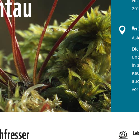
ntau
Nic
201
Ver
Fritz Pölking / WWF
Asi
Die
und
in 
Kau
auc
vor
hfresser
Le