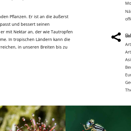
Mo
Nä
den Pflanzen. Er ist an die äußerst
of
passt und bessert seinen
t er mit Nektar an, der wie Tautropfen
Glo

ame. In tropischen Ländern kann die
Ar
reichen, in unseren Breiten bis zu
Ar
As
Be
Eu
Ge
Th