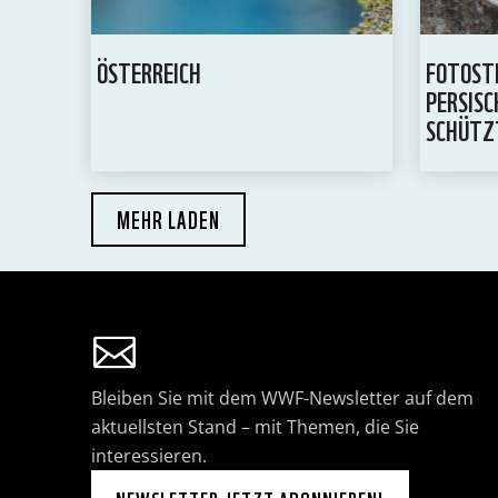
ÖSTERREICH
FOTOST
PERSISC
SCHÜTZ
MEHR LADEN
Bleiben Sie mit dem WWF-Newsletter auf dem
aktuellsten Stand – mit Themen, die Sie
interessieren.