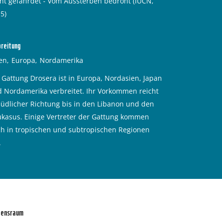
ht gefährdet - Vom Aussterben bedroht (IUCN,
5)
breitung
en
Europa
Nordamerika
 Gattung Drosera ist in Europa, Nordasien, Japan
 Nordamerika verbreitet. Ihr Vorkommen reicht
südlicher Richtung bis in den Libanon und den
kasus. Einige Vertreter der Gattung kommen
h in tropischen und subtropischen Regionen
.
bensraum