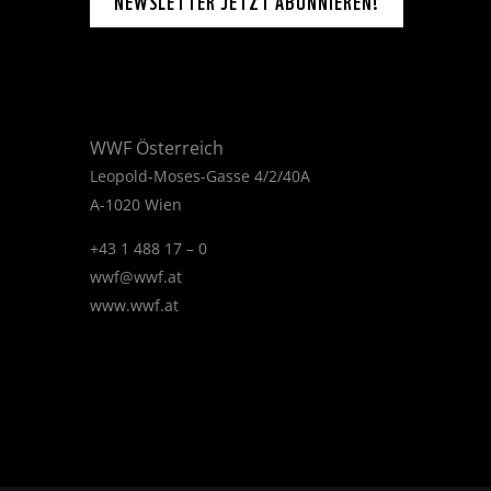
NEWSLETTER JETZT ABONNIEREN!
WWF Österreich
Leopold-Moses-Gasse 4/2/40A
A-1020 Wien
+43 1 488 17 – 0
wwf@wwf.at
www.wwf.at