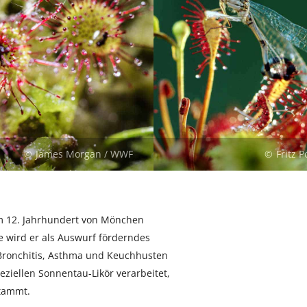
James Morgan / WWF
Fritz 
im 12. Jahrhundert von Mönchen
 wird er als Auswurf förderndes
Bronchitis, Asthma und Keuchhusten
eziellen Sonnentau-Likör verarbeitet,
stammt.