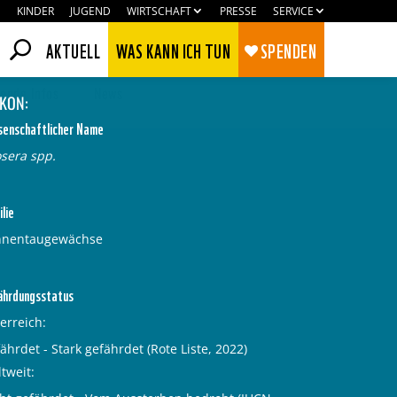
KINDER
JUGEND
WIRTSCHAFT
PRESSE
SERVICE
AKTUELL
WAS KANN ICH TUN
SPENDEN
ende Infos
News
IKON:
senschaftlicher Name
sera spp.
lie
nnentaugewächse
ährdungsstatus
erreich
Zustimmen
Ablehnen
ährdet - Stark gefährdet (Rote Liste, 2022)
tweit