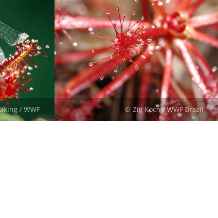
Pölking / WWF
Zig Koch / WWF Brazil