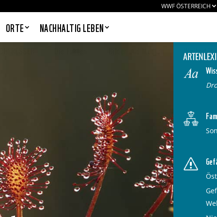
WWF ÖSTERREICH
ORTE
NACHHALTIG LEBEN
SCHFRESSER
Die Fakten
Bilder und Medien
Weiterführ
ARTENLEX
Wis
Dro
PANDAS LIEBEN COOKIES, WIR
AUCH!
Fami
Cookies helfen unser Angebot
So
nutzerfreundlich zu gestalten & erlauben
uns eine Analyse der Zugriffe auf die
Website. Infos dazu findest du in unserer
Datenschutzerklärung. Unter
Gef
Einstellungen
kannst du verwalten,
welche Art von Cookies gesetzt werden.
Öst
Deine Auswahl kannst du über den
Gef
entsprechenden Link im Footer der
Website jederzeit widerrufen.
Wel