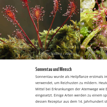
Fritz Pölking / WWF
Sonnentau und Mensch
Sonnentau wurde als Heilpflanze erstmals 
verwendet, um Reizhusten zu mildern. Heute
Mittel bei Erkrankungen der Atemwege wie 
eingesetzt. Einige Arten werden zu einem sp
dessen Rezeptur aus dem 14. Jahrhundert 