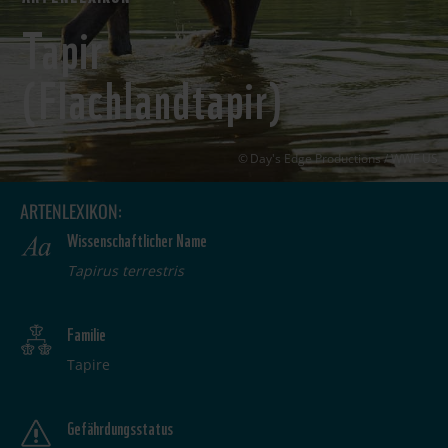
Tapir
(Flachlandtapir)
Day's Edge Productions / WWF US
ARTENLEXIKON:
Wissenschaftlicher Name
Tapirus terrestris
Familie
Tapire
Gefährdungsstatus