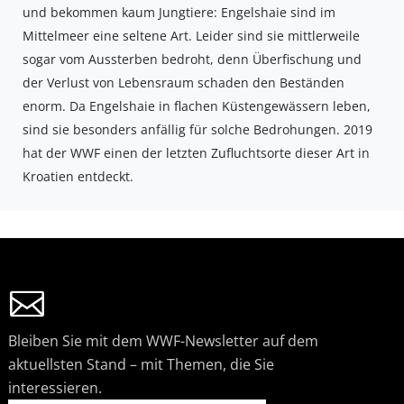
und bekommen kaum Jungtiere: Engelshaie sind im
Mittelmeer eine seltene Art. Leider sind sie mittlerweile
PANDAS LIEBEN COOKIES, WIR AUCH!
sogar vom Aussterben bedroht, denn Überfischung und
Cookies helfen unser Angebot nutzerfreundlich zu gestalten
der Verlust von Lebensraum schaden den Beständen
& erlauben uns eine Analyse der Zugriffe auf die Website.
enorm. Da Engelshaie in flachen Küstengewässern leben,
Infos dazu findest du in unserer Datenschutzerklärung.
Unter
Einstellungen
kannst du verwalten, welche Art von
sind sie besonders anfällig für solche Bedrohungen. 2019
Cookies gesetzt werden. Deine Auswahl kannst du über den
hat der WWF einen der letzten Zufluchtsorte dieser Art in
entsprechenden Link im Footer der Website jederzeit
widerrufen.
Kroatien entdeckt.
Zustimmen
Ablehnen
Bleiben Sie mit dem WWF-Newsletter auf dem
aktuellsten Stand – mit Themen, die Sie
interessieren.