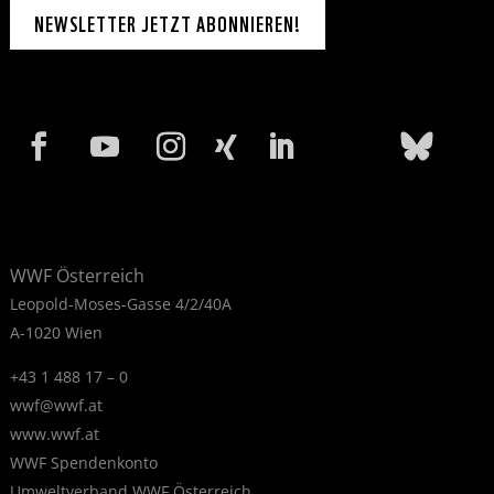
NEWSLETTER JETZT ABONNIEREN!
WWF Österreich
Leopold-Moses-Gasse 4/2/40A
A-1020 Wien
+43 1 488 17 – 0
wwf@wwf.at
www.wwf.at
WWF Spendenkonto
Umweltverband WWF Österreich