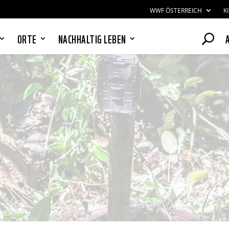
WWF ÖSTERREICH
K
ORTE
NACHHALTIG LEBEN
PANDAS LIEBEN COOKIES, WIR
AUCH!
Cookies helfen unser Angebot
nutzerfreundlich zu gestalten & erlauben
uns eine Analyse der Zugriffe auf die
Website. Infos dazu findest du in unserer
Datenschutzerklärung. Unter
Einstellungen
kannst du verwalten,
welche Art von Cookies gesetzt werden.
Deine Auswahl kannst du über den
entsprechenden Link im Footer der
Website jederzeit widerrufen.