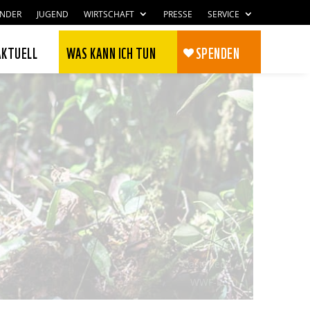
INDER
JUGEND
WIRTSCHAFT
PRESSE
SERVICE
AKTUELL
WAS KANN ICH TUN
SPENDEN
© Sebastian
Castañeda /
Zustimmen
Ablehnen
WWF-Peru