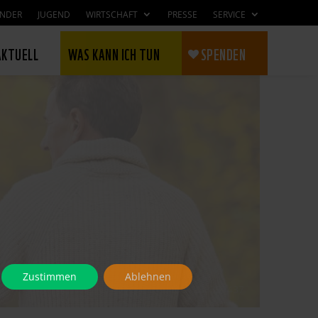
INDER
JUGEND
WIRTSCHAFT
PRESSE
SERVICE
AKTUELL
WAS KANN ICH TUN
SPENDEN
Zustimmen
Ablehnen
© shutterstock 233357437