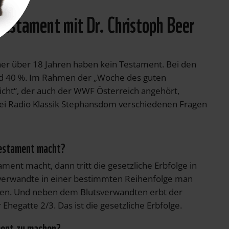
Testament mit Dr. Christoph Beer
er über 18 Jahren haben kein Testament. Bei den
rund 40 %. Im Rahmen der „Woche des guten
nicht“, der auch der WWF Österreich angehört,
ei Radio Klassik Stephansdom verschiedenen Fragen
Testament macht?
ment macht, dann tritt die gesetzliche Erbfolge in
tsverwandte in einer bestimmten Reihenfolge man
rben. Und neben dem Blutsverwandten erbt der
hegatte 2/3. Das ist die gesetzliche Erbfolge.
ment zu machen?