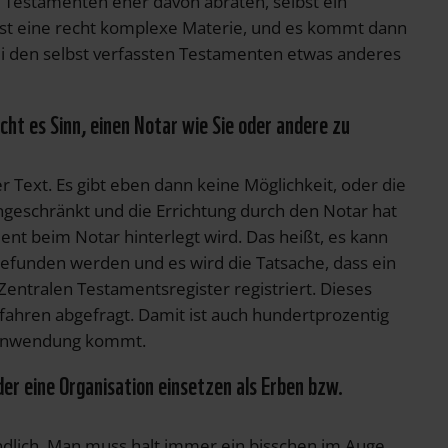
 Testamenten eher davon abraten, selbst ein
 ist eine recht komplexe Materie, und es kommt dann
bei den selbst verfassten Testamenten etwas anderes
ht es Sinn, einen Notar wie Sie oder andere zu
r Text. Es gibt eben dann keine Möglichkeit, oder die
eingeschränkt und die Errichtung durch den Notar hat
ent beim Notar hinterlegt wird. Das heißt, es kann
gefunden werden und es wird die Tatsache, dass ein
Zentralen Testamentsregister registriert. Dieses
fahren abgefragt. Damit ist auch hundertprozentig
r Anwendung kommt.
er eine Organisation einsetzen als Erben bzw.
dlich. Man muss halt immer ein bisschen im Auge