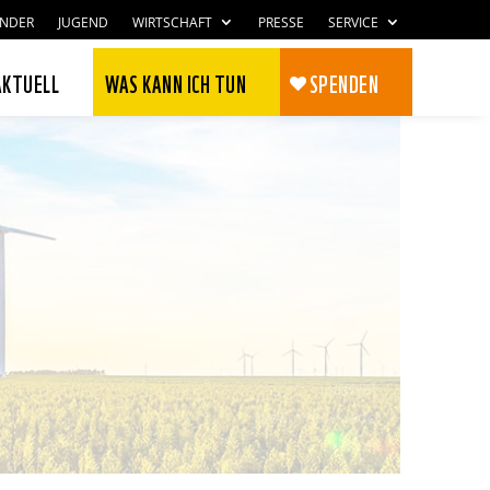
INDER
JUGEND
WIRTSCHAFT
PRESSE
SERVICE
AKTUELL
WAS KANN ICH TUN
SPENDEN
© crichard
casteel
EyeEm/stock.ado
Zustimmen
Ablehnen
be.com