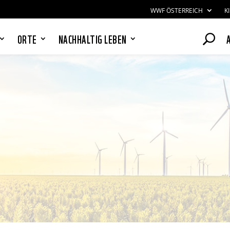
WWF ÖSTERREICH
K
ORTE
NACHHALTIG LEBEN
PANDAS LIEBEN COOKIES, WIR
AUCH!
Cookies helfen unser Angebot
nutzerfreundlich zu gestalten & erlauben
uns eine Analyse der Zugriffe auf die
Website. Infos dazu findest du in unserer
Datenschutzerklärung. Unter
Einstellungen
kannst du verwalten,
welche Art von Cookies gesetzt werden.
Deine Auswahl kannst du über den
entsprechenden Link im Footer der
Website jederzeit widerrufen.