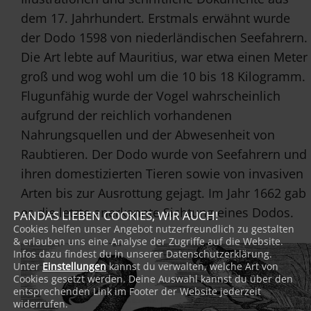
dem 17. Jahrhundert. Erstmals erwähnt wurde
der Dodo 1598 von niederländischen Seefahrern.
Die Art lebte auf Mauritius, war etwa einen Meter
groß und wog wohl um die 10 bis 18 Kilogramm.
Flugunfähig wurde der Vogel wahrscheinlich
aufgrund der reichlich vorhandenen
Nahrungsquellen und der Abwesenheit von
Raubtieren. Der Dodo wurde von Seefahrern und
ihren domestizierten Tieren sowie von invasiven
Arten bis zur Ausrottung gejagt. Im Jahr 1662 gab
es die letzte anerkannte Sichtung eines Dodos.
PANDAS LIEBEN COOKIES, WIR AUCH!
Cookies helfen unser Angebot nutzerfreundlich zu gestalten
& erlauben uns eine Analyse der Zugriffe auf die Website.
Infos dazu findest du in unserer Datenschutzerklärung.
Unter
Einstellungen
kannst du verwalten, welche Art von
Cookies gesetzt werden. Deine Auswahl kannst du über den
entsprechenden Link im Footer der Website jederzeit
widerrufen.