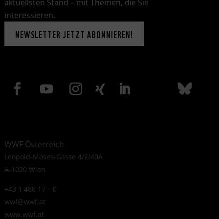
aktuellsten Stand – mit Themen, die Sie
interessieren.
NEWSLETTER JETZT ABONNIEREN!
WWF Österreich
Leopold-Moses-Gasse 4/2/40A
A-1020 Wien
+43 1 488 17 – 0
wwf@wwf.at
www.wwf.at