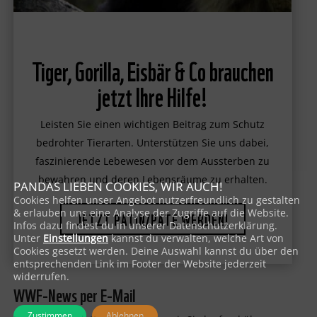
Tiger, Gorilla, Eisbär & Co brauchen
jetzt Ihre Hilfe!
Leisten Sie einen wichtigen Beitrag zum Schutz
bedrohter Tierarten. Unterstützen Sie uns dabei,
faszinierende Lebewesen vor dem Aussterben zu
bewahren und deren Lebensräume zu erhalten.
PANDAS LIEBEN COOKIES, WIR AUCH!
Cookies helfen unser Angebot nutzerfreundlich zu gestalten
& erlauben uns eine Analyse der Zugriffe auf die Website.
JETZT PATIN/PATE WERDEN!
Infos dazu findest du in unserer Datenschutzerklärung.
Unter
Einstellungen
kannst du verwalten, welche Art von
Cookies gesetzt werden. Deine Auswahl kannst du über den
entsprechenden Link im Footer der Website jederzeit
widerrufen.
WWF-News per E-Mail
Zustimmen
Ablehnen