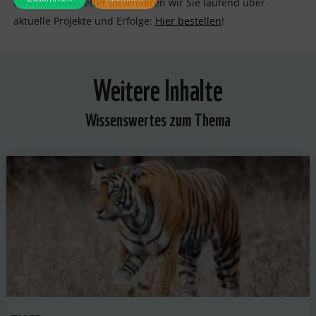
Im WWF-Newsletter informieren wir Sie laufend über
aktuelle Projekte und Erfolge:
Hier bestellen
!
Weitere Inhalte
Wissenswertes zum Thema