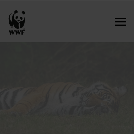
© Narayanan
Iyer (Naresh)/