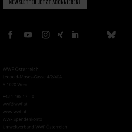
NEWSLETTER JETZT ABONNIEREN!
WWF Österreich
Leopold-Moses-Gasse 4/2/40A
A-1020 Wien
+43 1 488 17 – 0
wwf@wwf.at
www.wwf.at
WWF Spendenkonto
Umweltverband WWF Österreich