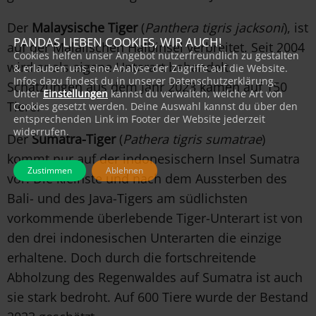
Der
Malaysische Tiger
(
Panthera tigris jacksoni
), ist
PANDAS LIEBEN COOKIES, WIR AUCH!
auf der Malaiischen Halbinsel verbreitet. Seit 2004
Cookies helfen unser Angebot nutzerfreundlich zu gestalten
wird er als eigene Unterart behandelt.
& erlauben uns eine Analyse der Zugriffe auf die Website.
Infos dazu findest du in unserer Datenschutzerklärung.
Schätzungen aus dem Jahr 2023 kamen auf 150
Unter
Einstellungen
kannst du verwalten, welche Art von
Tiere.
Cookies gesetzt werden. Deine Auswahl kannst du über den
entsprechenden Link im Footer der Website jederzeit
widerrufen.
Der
Sumatra-Tiger
(
Pathera tigris sumatrae
)
kommt nur auf der indonesischern Insel Sumatra
Zustimmen
Ablehnen
vor. Die kleinste und nach dem Aussterben des
Bali- und des Java-Tigers am südlichsten
vorkommende überlebende Tiger-Unterart ist von
den drei indonesischen Unterarten die einzige
erhaltene. Doch durch die fortschreitende
Abholzung des Regenwaldes auf Sumatra ist auch
sie stark bedroht. Auf 600 Tiere wurde der Bestand