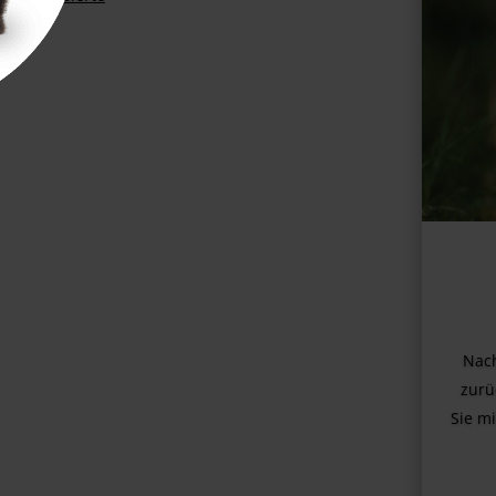
Nach
zurü
Sie mi