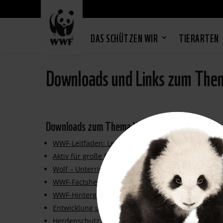
DAS SCHÜTZEN WIR
TIERARTEN
Downloads und Links zum The
Downloads zum Thema Wolf
WWF-Leitfaden: Lernen, mit dem Wolf zu leben (20
Aktiv für große Beutegreifer
Wolf – Unterrichtsmaterial
WWF-Factsheet Wolf
WWF-Hintergrundinfo Biologie Wolf
Entwicklung und aktueller Status des Wolfs
Herdenschutz – Basisinformation für Tierhalter und