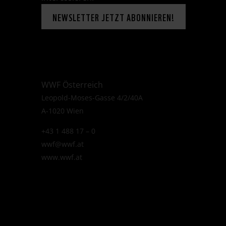
NEWSLETTER JETZT ABONNIEREN!
WWF Österreich
Leopold-Moses-Gasse 4/2/40A
A-1020 Wien
+43 1 488 17 – 0
wwf@wwf.at
www.wwf.at