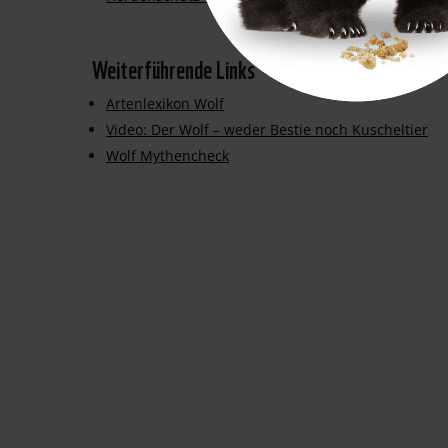
Weiterführende Links
Artenlexikon Wolf
Video: Der Wolf – weder Bestie noch Kuscheltier
Wolf Mythencheck