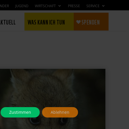
INDER
JUGEND
WIRTSCHAFT
PRESSE
SERVICE
AKTUELL
WAS KANN ICH TUN
SPENDEN
Zustimmen
Ablehnen