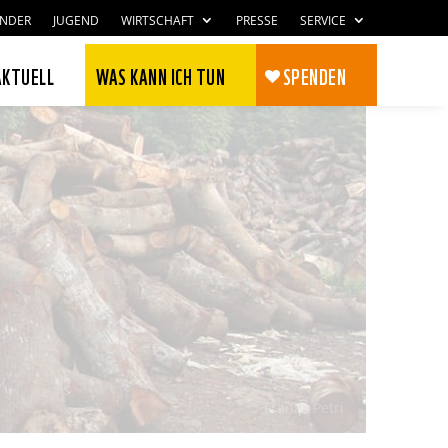
INDER
JUGEND
WIRTSCHAFT
PRESSE
SERVICE
AKTUELL
WAS KANN ICH TUN
SPENDEN
Zustimmen
Ablehnen
© Franko Petri