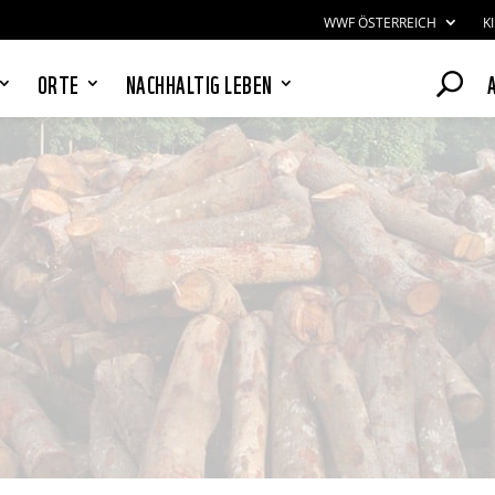
WWF ÖSTERREICH
K
ORTE
NACHHALTIG LEBEN
PANDAS LIEBEN COOKIES, WIR
AUCH!
Cookies helfen unser Angebot
nutzerfreundlich zu gestalten & erlauben
uns eine Analyse der Zugriffe auf die
Website. Infos dazu findest du in unserer
Datenschutzerklärung. Unter
Einstellungen
kannst du verwalten,
welche Art von Cookies gesetzt werden.
Deine Auswahl kannst du über den
entsprechenden Link im Footer der
Website jederzeit widerrufen.