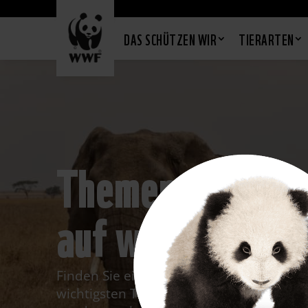
DAS SCHÜTZEN WIR
TIERARTEN
Themensuche
auf wwf.at
Finden Sie eine Zusammenschau der Inh
wichtigsten Themen der Website. Die Suc