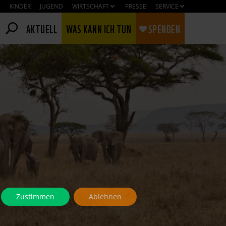
KINDER
JUGEND
WIRTSCHAFT
PRESSE
SERVICE
AKTUELL
WAS KANN ICH TUN
SPENDEN
Zustimmen
Ablehnen