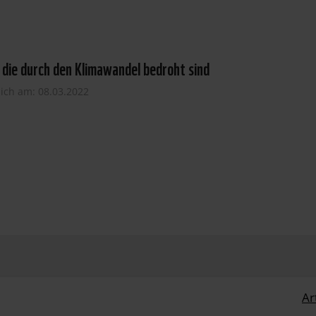
 die durch den Klimawandel bedroht sind
lich am: 08.03.2022
Ar