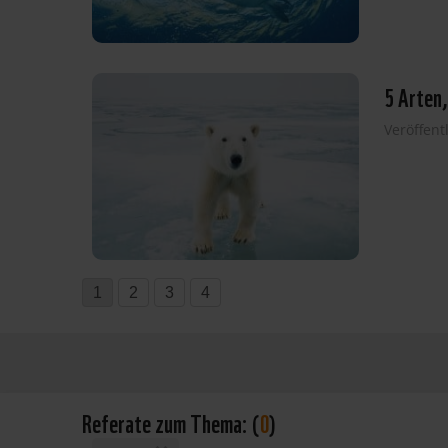
5 Arten,
Veröffent
1
2
3
4
Referate zum Thema:
(
0
)