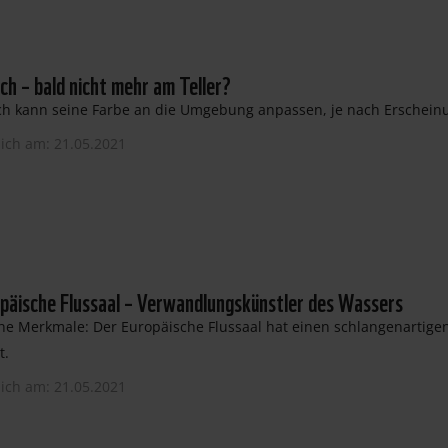
ch – bald nicht mehr am Teller?
ch kann seine Farbe an die Umgebung anpassen, je nach Erscheinu
lich am: 21.05.2021
päische Flussaal – Verwandlungskünstler des Wassers
he Merkmale: Der Europäische Flussaal hat einen schlangenartigen
t.
lich am: 21.05.2021