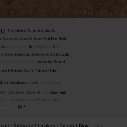
© Donna Archer
utz
Asien
Artensterben
Australien
Bär
a Tenasserim Landschaft
Donau
Earth Hour
Eisbär
illa
Green Start-Ups
Hai
Heilpflanzen
Holz
nsmittelverschwendung
Lebensraumvernetzung
Luchs
chhaltige Finanzwirtschaft
Nachhaltige Fischerei
Politische Arbeit
tionen & Aktionen
Plastik
dkröte
Schneeleopard
Schule
Schule & Bildung
Team Panda
erika
Südostasien
Südpazifik
Sulm
aterial
Unterrichtsmaterial
Veranstaltungen
Wolf
Unternehmen
tikel
|
Referate
|
Lexikon
|
Seiten
|
Blog
|
Hilfe