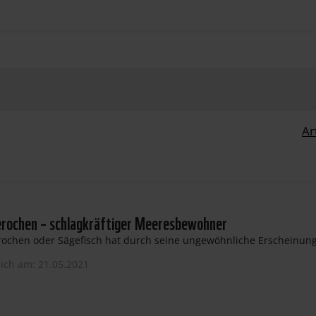
Ar
erochen – schlagkräftiger Meeresbewohner
ochen oder Sägefisch hat durch seine ungewöhnliche Erscheinung d
lich am: 21.05.2021