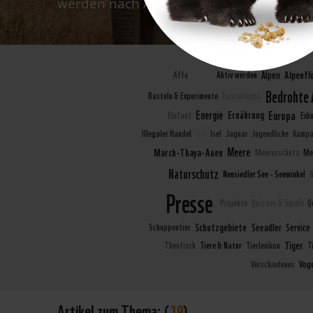
werden nach Art der Inhalte gegliedert da
Alpenfl
Affe
Afrika
Aktiv werden
Alpen
Bedrohte 
Basteln & Experimente
Basteltipps
Europa
Energie
Ernährung
Elefant
Exk
Illegaler Handel
Inn
Isel
Jaguar
Jugendliche
Kampa
Meere
March-Thaya-Auen
Meeresschutz
Me
Naturschutz
Neusiedler See - Seewinkel
Presse
Projekte
Quizzes & Spiele
Q
Schutzgebiete
Schuppentier
Seeadler
Service
Tiger
Thunfisch
Tiere & Natur
Tierlexikon
T
Verschiedenes
Voge
Artikel zum Thema:
(
19
)