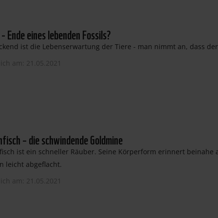
 - Ende eines lebenden Fossils?
kend ist die Lebenserwartung der Tiere - man nimmt an, dass der 
lich am: 21.05.2021
fisch – die schwindende Goldmine
isch ist ein schneller Räuber. Seine Körperform erinnert beinahe 
n leicht abgeflacht.
lich am: 21.05.2021