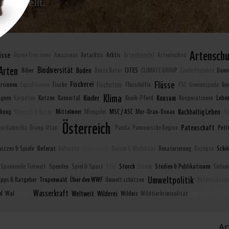
rgestellt.
Artensch
üsse
Alpine Freiräume
Amazonas
Antarktis
Arktis
Artenhandel
Artenlexikon
Arten
Biodiversität
Biber
Boden
Bunte Natur
CITES
CLIMATE GROUP
Coole Projekte
Dawn
Flüsse
Fischerei
ursionen
Expeditionen
Fische
Fischotter
Flussdelfin
FSC
Gewinnspiele
Gor
Klima
Kinder
Konsum
gnen
Karpaten
Katzen
Kaunertal
Konik-Pferd
Kooperationen
Lebe
kong
Mensch & Natur
Mittelmeer
Mongolei
MSC / ASC
Mur-Drau-Donau
Nachhaltig Leben
Na
Österreich
Patenschaft
Nordamerika
Orang-Utan
Panda
Pannonische Region
Peti
uizzes & Spiele
Referat
Referate
Regenwald
Reisen & Mobilität
Renaturierung
Rezepte
Schil
Spannende Tierwelt
Spenden
Spiel & Spass
Stör
Storch
Strom
Studien & Publikationen
Südam
Umweltpolitik
ipps & Ratgeber
Tropenwald
Über den WWF
Umwelt schützen
Unterrichtsm
Wasserkraft
l
Wal
Wald
Weltweit
Wilderei
Wildnis
Wildtierkriminalität
Wirtschaft & 
Ar