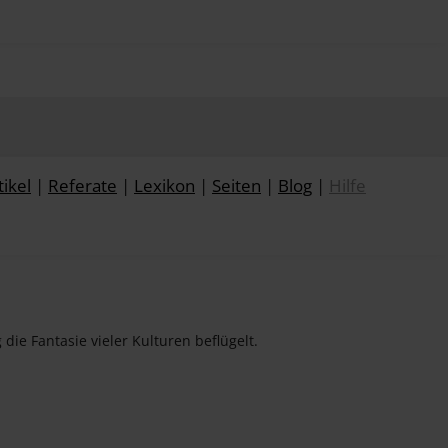
tikel
|
Referate
|
Lexikon
|
Seiten
|
Blog
|
Hilfe
ie Fantasie vieler Kulturen beflügelt.