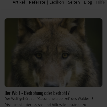
Artikel
|
Referate
|
Lexikon
|
Seiten
|
Blog
|
Hilfe
Der Wolf - Bedrohung oder bedroht?
Der Wolf gehört zur “Gesundheitspolizei” des Waldes: Er
frisst kranke Tiere & Aas und hilft Wildbestände zu