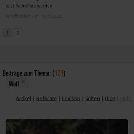
Jetzt Patin/Pate werden!
Veröffentlich am: 18.11.2020
1
2
Beiträge zum Thema:
(
121
)
Wolf
Artikel
|
Referate
|
Lexikon
|
Seiten
|
Blog
|
Hilfe