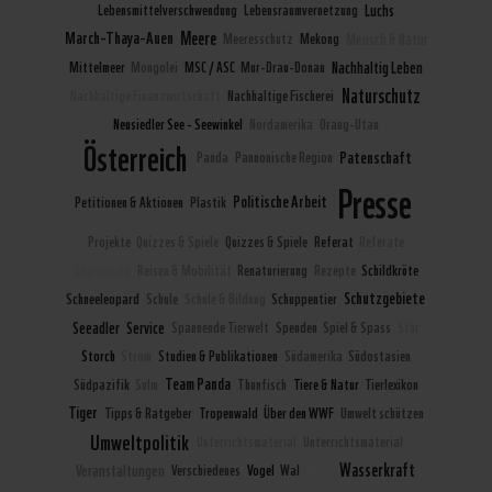
Lebensmittelverschwendung
Lebensraumvernetzung
Luchs
Meere
March-Thaya-Auen
Meeresschutz
Mekong
Mensch & Natur
Mittelmeer
Mongolei
MSC / ASC
Mur-Drau-Donau
Nachhaltig Leben
Naturschutz
Nachhaltige Finanzwirtschaft
Nachhaltige Fischerei
Neusiedler See - Seewinkel
Nordamerika
Orang-Utan
Österreich
Patenschaft
Panda
Pannonische Region
Presse
Politische Arbeit
Petitionen & Aktionen
Plastik
Projekte
Quizzes & Spiele
Quizzes & Spiele
Referat
Referate
Regenwald
Reisen & Mobilität
Renaturierung
Rezepte
Schildkröte
Schutzgebiete
Schneeleopard
Schule
Schule & Bildung
Schuppentier
Seeadler
Service
Spannende Tierwelt
Spenden
Spiel & Spass
Stör
Storch
Strom
Studien & Publikationen
Südamerika
Südostasien
Team Panda
Südpazifik
Sulm
Thunfisch
Tiere & Natur
Tierlexikon
Tiger
Tipps & Ratgeber
Tropenwald
Über den WWF
Umwelt schützen
Umweltpolitik
Unterrichtsmaterial
Unterrichtsmaterial
Wasserkraft
Veranstaltungen
Verschiedenes
Vogel
Wal
Wald