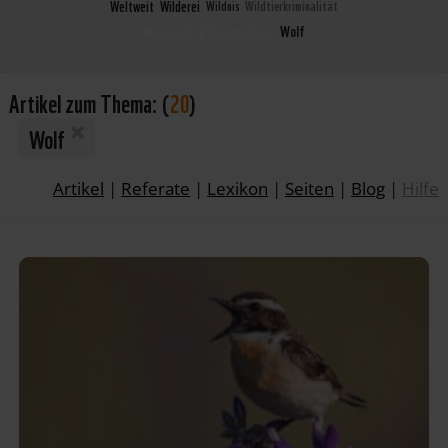
Weltweit
Wilderei
Wildnis
Wildtierkriminalität
Wolf
Wirtschaft & Unternehmen
Artikel zum Thema:
(
20
)
Wolf
Artikel
|
Referate
|
Lexikon
|
Seiten
|
Blog
|
Hilfe