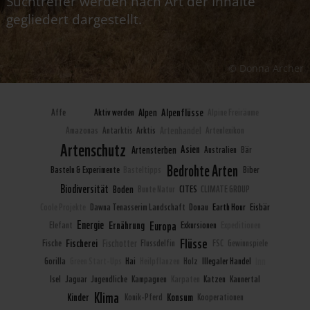
Suchtreffer werden nach Art der Inhalte
gegliedert dargestellt.
© Donna Archer
Alpenflüsse
Affe
Afrika
Aktiv werden
Alpen
Alpine Freiräume
Amazonas
Antarktis
Arktis
Artenhandel
Artenlexikon
Artenschutz
Asien
Artensterben
Australien
Bär
Bedrohte Arten
Basteln & Experimente
Basteltipps
Biber
Biodiversität
Boden
Bunte Natur
CITES
CLIMATE GROUP
Coole Projekte
Dawna Tenasserim Landschaft
Donau
Earth Hour
Eisbär
Europa
Energie
Ernährung
Elefant
Exkursionen
Expeditionen
Flüsse
Fischerei
Fische
Fischotter
Flussdelfin
FSC
Gewinnspiele
Gorilla
Green Start-Ups
Hai
Heilpflanzen
Holz
Illegaler Handel
Inn
Isel
Jaguar
Jugendliche
Kampagnen
Karpaten
Katzen
Kaunertal
Klima
Kinder
Konsum
Konik-Pferd
Kooperationen