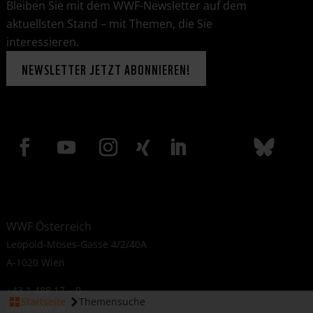
Bleiben Sie mit dem WWF-Newsletter auf dem
aktuellsten Stand – mit Themen, die Sie
interessieren.
NEWSLETTER JETZT ABONNIEREN!
WWF Österreich
Leopold-Moses-Gasse 4/2/40A
A-1020 Wien
+43 1 488 17 – 0
Startseite
Themensuche
wwf@wwf.at