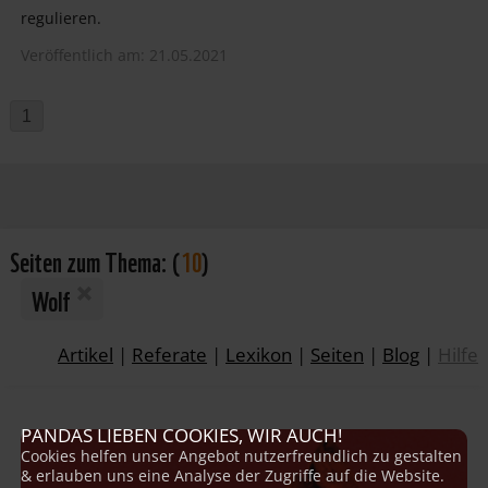
regulieren.
Veröffentlich am: 21.05.2021
1
Seiten zum Thema:
(
10
)
Wolf
Artikel
|
Referate
|
Lexikon
|
Seiten
|
Blog
|
Hilfe
PANDAS LIEBEN COOKIES, WIR AUCH!
Cookies helfen unser Angebot nutzerfreundlich zu gestalten
& erlauben uns eine Analyse der Zugriffe auf die Website.