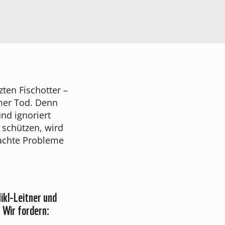
ten Fischotter –
amer Tod. Denn
und ignoriert
 schützen, wird
machte Probleme
kl-Leitner und
 Wir fordern: