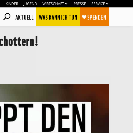
KINDER
JUGEND
WIRTSCHAFT
PRESSE
SERVICE
AKTUELL
WAS KANN ICH TUN
SPENDEN
chottern!
Zustimmen
Ablehnen