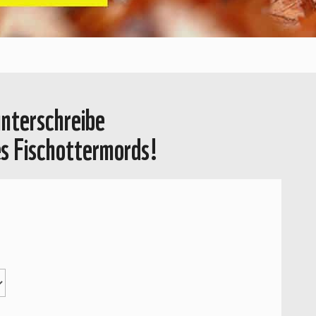
 unterschreibe
es Fischottermords!