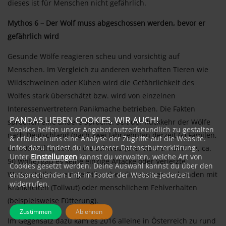
dieses ist für Menschen nicht gefährlich.
Mythos 6 – Der Wolf muss abgeschossen werden, bevor er
gefährlich wird
Gesunde Wölfe reagieren scheu und vorsichtig auf
Menschen. Im Vergleich zu anderen wehrhaften Tieren wie
Wildschweinen oder Kühen wird die Gefährlichkeit des
Wolfes stark überschätzt bzw. wird von einzelnen
Interessenvertretern Panikmache betrieben. Die Fakten
PANDAS LIEBEN COOKIES, WIR AUCH!
sprechen eine andere Sprache: Seit der Rückkehr der Wölfe
Cookies helfen unser Angebot nutzerfreundlich zu gestalten
nach Deutschland (nach zwei Jahrzehnten derzeit 60 Familen,
& erlauben uns eine Analyse der Zugriffe auf die Website.
Infos dazu findest du in unserer Datenschutzerklärung.
ca. 500 Wölfe) bzw. in die Schweiz (drei bis vier Familien, ca.
Unter
Einstellungen
kannst du verwalten, welche Art von
50 Wölfe) gab es keine einzige Attacke oder Verletzte.
Cookies gesetzt werden. Deine Auswahl kannst du über den
Weltweit gibt es einige Fälle, aber diese waren verbunden mit
entsprechenden Link im Footer der Website jederzeit
widerrufen.
Krankheiten (Tollwut) oder menschlichem Fehlverhalten
(beispielsweise Fütterung).
Zustimmen
Ablehnen
Im Gegensatz dazu kam es 2016 alleine in Österreich zu rund