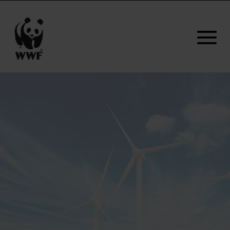
©
Shutterstock_DR