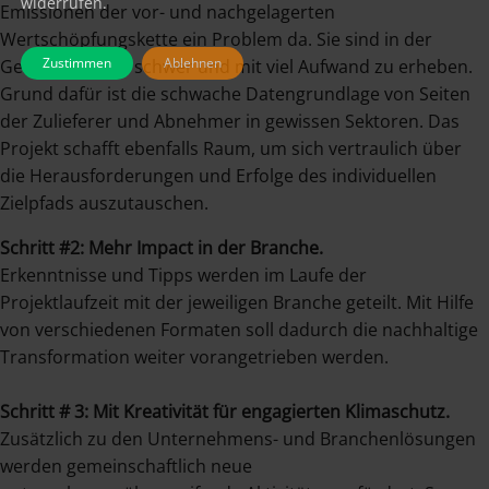
widerrufen.
Emissionen der vor- und nachgelagerten
Wertschöpfungskette ein Problem da. Sie sind in der
Zustimmen
Ablehnen
Gesamtheit nur schwer und mit viel Aufwand zu erheben.
Grund dafür ist die schwache Datengrundlage von Seiten
der Zulieferer und Abnehmer in gewissen Sektoren. Das
Projekt schafft ebenfalls Raum, um sich vertraulich über
die Herausforderungen und Erfolge des individuellen
Zielpfads auszutauschen.
Schritt #2: Mehr Impact in der Branche.
Erkenntnisse und Tipps werden im Laufe der
Projektlaufzeit mit der jeweiligen Branche geteilt. Mit Hilfe
von verschiedenen Formaten soll dadurch die nachhaltige
Transformation weiter vorangetrieben werden.
Schritt # 3: Mit Kreativität für engagierten Klimaschutz.
Zusätzlich zu den Unternehmens- und Branchenlösungen
werden gemeinschaftlich neue