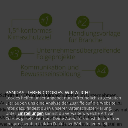
PANDAS LIEBEN COOKIES, WIR AUCH!
Schritt #1: Effektives Klimaschutzziel im Unternehmen.
Cookies helfen unser Angebot nutzerfreundlich zu gestalten
Ausgangspunkt ist die Erarbeitung eines
1,5°-konformen
& erlauben uns eine Analyse der Zugriffe auf die Website.
Infos dazu findest du in unserer Datenschutzerklärung.
Klimaziels
. Jedes Unternehmen setzt sich dabei intensiv mit
Unter
Einstellungen
kannst du verwalten, welche Art von
der Ziel-Entwicklung auseinander. CO2-Fußabdrücke
Cookies gesetzt werden. Deine Auswahl kannst du über den
werden ermittelt und Zielpfade berechnet. Häufig stellen
entsprechenden Link im Footer der Website jederzeit