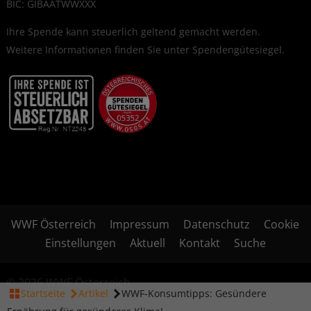
BIC: GIBAATWWXXX
Ihre Spende kann steuerlich geltend gemacht werden.
Weitere Informationen finden Sie unter
Spendengütesiegel
.
WWF Österreich
Impressum
Datenschutz
Cookie
Einstellungen
Aktuell
Kontakt
Suche
© 2026 WWF Österreich
Startseite
Artikel
WWF-Konsumtipps: Gesündere