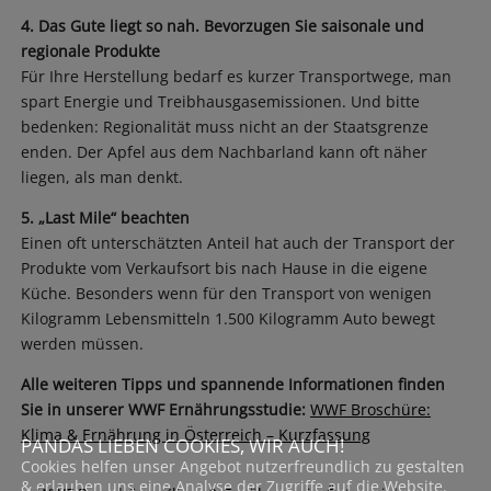
4. Das Gute liegt so nah. Bevorzugen Sie saisonale und
regionale Produkte
Für Ihre Herstellung bedarf es kurzer Transportwege, man
spart Energie und Treibhausgasemissionen. Und bitte
bedenken: Regionalität muss nicht an der Staatsgrenze
enden. Der Apfel aus dem Nachbarland kann oft näher
liegen, als man denkt.
5. „Last Mile“ beachten
Einen oft unterschätzten Anteil hat auch der Transport der
Produkte vom Verkaufsort bis nach Hause in die eigene
Küche. Besonders wenn für den Transport von wenigen
Kilogramm Lebensmitteln 1.500 Kilogramm Auto bewegt
werden müssen.
Alle weiteren Tipps und spannende Informationen finden
Sie in unserer WWF Ernährungsstudie:
WWF Broschüre:
Klima & Ernährung in Österreich – Kurzfassung
PANDAS LIEBEN COOKIES, WIR AUCH!
Cookies helfen unser Angebot nutzerfreundlich zu gestalten
& erlauben uns eine Analyse der Zugriffe auf die Website.