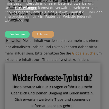
WWF Broschüre: Klima & Ernährung in Österreich -
Infos dazu findest du in unserer Datenschutzerklärung.
Kurzfassung
Unter
Einstellungen
kannst du verwalten, welche Art von
Cookies gesetzt werden. Deine Auswahl kannst du über den
WWF Studie: Klima & Ernährung in Österreich -
entsprechenden Link im Footer der Website jederzeit
Langfassung
widerrufen.
Zustimmen
Ablehnen
Hinweis:
Dieser Inhalt wurde zuletzt vor mehr als einem
Jahr aktualisiert. Zahlen und Fakten könnten daher nicht
mehr aktuell sein. Bitte benutzen Sie die
Globale Suche
um
aktuellere Inhalte zum Thema auf wwf.at zu finden.
Welcher Foodwaste-Typ bist du?
Find’s heraus! Mit nur 3 Fragen erfährst du mehr
über Dich und Deinen Umgang mit Lebensmitteln.
Dich erwarten wertvolle Tipps und spannende
Informationen! Los geht’s!