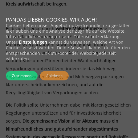
Kreislaufwirtschaft beitragen.
PANDAS LIEBEN COOKIES, WIR AUCH!
Cookies helfen unser Angebot nutzerfreundlich zu gestalten
Es braucht jedoch noch
weitere Maßnahmen
wie
& erlauben uns eine Analyse der Zugriffe auf die Website.
Infos dazu findest du in unserer Datenschutzerklärung.
verbindliche Mehrwegquoten, Anreize für
Unter
Einstellungen
kannst du verwalten, welche Art von
Mehrwegverpackungen sowie eine gut sichtbare
Cookies gesetzt werden. Deine Auswahl kannst du über den
Kennzeichnung von Mehrwegflaschen. Unternehmen
entsprechenden Link im Footer der Website jederzeit
widerrufen.
können Konsument*innen bei der Wahl nachhaltiger
Verpackungen unterstützen, indem sie das Mehrweg-
Zustimmen
Ablehnen
Angebot ausweiten, Einweg- und Mehrwegverpackungen
klar unterscheidbar kennzeichnen, und auf die
Recyclingfähigkeit von Verpackungen achten.
Die Politik sollte Unternehmen dabei mit klaren gesetzlichen
Regelungen unterstützen und für Investitionssicherheit
sorgen.
Die gemeinsame Vision aller Akteure muss ein
klimafreundliches und gut aufeinander abgestimmtes
System sein, das wertvolle Ressourcen spart und Rohstoffe