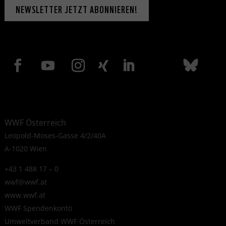
NEWSLETTER JETZT ABONNIEREN!
WWF Österreich
Leopold-Moses-Gasse 4/2/40A
A-1020 Wien
+43 1 488 17 – 0
wwf@wwf.at
www.wwf.at
WWF Spendenkonto
Umweltverband WWF Österreich