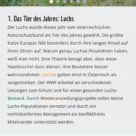
1. Das Tier des Jahres: Luchs
Der Luchs wurde dieses Jahr vom österreichischen
Naturschutzbund als Tier des Jahres gewählt. Die größte
Katze Europas fällt besonders durch ihre langen Pinsel auf
PANDAS LIEBEN COOKIES, WIR AUCH!
Cookies helfen unser Angebot nutzerfreundlich zu gestalten
ihren Ohren auf. Warum genau Luchse Pinselohren haben,
& erlauben uns eine Analyse der Zugriffe auf die Website.
weiß man nicht. Eine Theorie besagt aber, dass diese
Infos dazu findest du in unserer Datenschutzerklärung.
Haarbüschel dazu dienen, ihre Beutetiere besser
Unter
Einstellungen
kannst du verwalten, welche Art von
Cookies gesetzt werden. Deine Auswahl kannst du über den
wahrzunehmen.
Luchse
galten einst in Österreich als
entsprechenden Link im Footer der Website jederzeit
ausgestorben. Der WWF arbeitet an verschiedenen
widerrufen.
Lösungen zum Schutz und für einen gesunden Luchs-
Bestand. Durch Wiederansiedlungsprojekte sollen kleine
Zustimmen
Ablehnen
Luchs-Populationen vernetzt und durch ein
rechtskonformes Management ein konfliktfreies
Miteinander unterstützt werden.