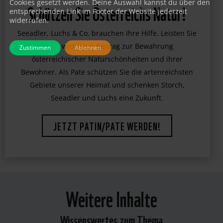
Cookies gesetzt werden. Deine Auswahl kannst du über den
Schützen Sie Österreichs Natur!
entsprechenden Link im Footer der Website jederzeit
widerrufen.
Seeadler, Luchs & Co. brauchen Ihre Hilfe. Leisten Sie
einen wichtigen Beitrag zur Bewahrung
Zustimmen
Ablehnen
österreichischer Naturschönheiten und ihrer
Bewohner. Als Pate schützen Sie die artenreichsten
Gebiete unserer Heimat und schenken Storch,
Seeadler und Luchs eine Zukunft.
JETZT PATIN/PATE WERDEN!
Weitere Inhalte
Wissenswertes zum Thema