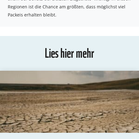
Regionen ist die Chance am größten, dass möglichst viel
Packeis erhalten bleibt.
Lies hier mehr
PANDAS LIEBEN COOKIES, WIR AUCH!
Cookies helfen unser Angebot nutzerfreundlich zu gestalten
& erlauben uns eine Analyse der Zugriffe auf die Website.
Infos dazu findest du in unserer Datenschutzerklärung.
Unter
Einstellungen
kannst du verwalten, welche Art von
Cookies gesetzt werden. Deine Auswahl kannst du über den
entsprechenden Link im Footer der Website jederzeit
widerrufen.