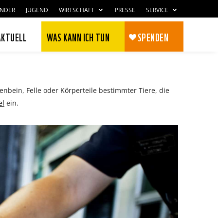
INDER
JUGEND
WIRTSCHAFT
PRESSE
SERVICE
AKTUELL
WAS KANN ICH TUN
SPENDEN
nbein, Felle oder Körperteile bestimmter Tiere, die
el
ein.
Zustimmen
Ablehnen