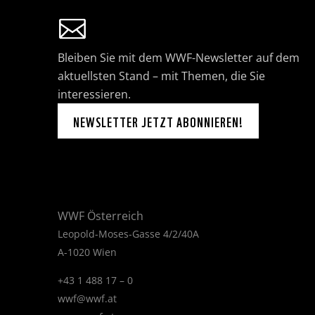
Bleiben Sie mit dem WWF-Newsletter auf dem
aktuellsten Stand – mit Themen, die Sie
interessieren.
NEWSLETTER JETZT ABONNIEREN!
WWF Österreich
Leopold-Moses-Gasse 4/2/40A
A-1020 Wien
+43 1 488 17 – 0
wwf@wwf.at