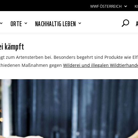
WWF ÖSTERREICH
K
ORTE
NACHHALTIG LEBEN
ei kämpft
ägt zum Artensterben bei. Besonders begehrt sind Produkte wie Elfe
verschiedenen Maßnahmen gegen
Wilderei und illegalen Wildtierhand
PANDAS LIEBEN COOKIES, WIR
AUCH!
Cookies helfen unser Angebot
nutzerfreundlich zu gestalten & erlauben
uns eine Analyse der Zugriffe auf die
Website. Infos dazu findest du in unserer
Datenschutzerklärung. Unter
Einstellungen
kannst du verwalten,
welche Art von Cookies gesetzt werden.
Deine Auswahl kannst du über den
entsprechenden Link im Footer der
Website jederzeit widerrufen.