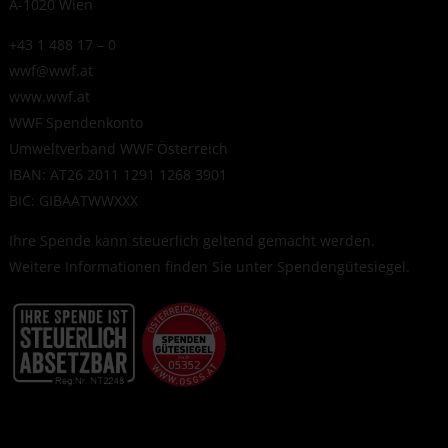
A-1020 Wien
+43 1 488 17 – 0
wwf@wwf.at
www.wwf.at
WWF Spendenkonto
Umweltverband WWF Österreich
IBAN: AT26 2011 1291 1268 3901
BIC: GIBAATWWXXX
Ihre Spende kann steuerlich geltend gemacht werden.
Weitere Informationen finden Sie unter
Spendengütesiegel
.