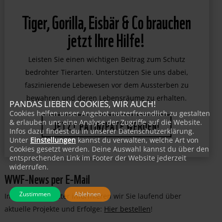
Tiger, Gorilla, Eisbär & Co brauchen
jetzt Ihre Hilfe!
Leisten Sie einen wichtigen Beitrag zum Schutz
bedrohter Tierarten. Unterstützen Sie uns dabei,
faszinierende Lebewesen vor dem Aussterben zu
bewahren und deren Lebensräume zu erhalten.
PANDAS LIEBEN COOKIES, WIR AUCH!
Cookies helfen unser Angebot nutzerfreundlich zu gestalten
& erlauben uns eine Analyse der Zugriffe auf die Website.
JETZT PATIN/PATE WERDEN!
Infos dazu findest du in unserer Datenschutzerklärung.
Unter
Einstellungen
kannst du verwalten, welche Art von
Cookies gesetzt werden. Deine Auswahl kannst du über den
entsprechenden Link im Footer der Website jederzeit
widerrufen.
WWF-News per E-Mail
Zustimmen
Ablehnen
Im WWF-Newsletter informieren wir Sie laufend über
aktuelle Projekte und Erfolge:
Hier bestellen
!