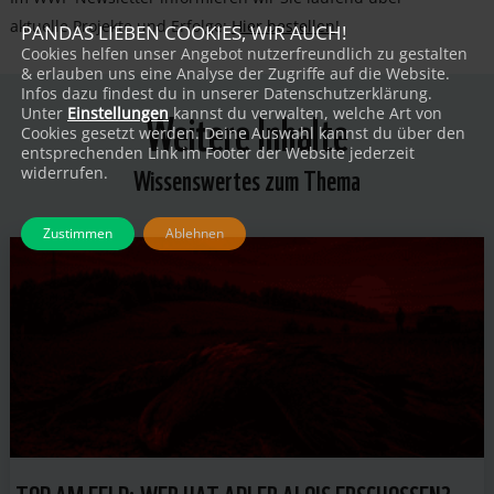
aktuelle Projekte und Erfolge:
Hier bestellen
!
PANDAS LIEBEN COOKIES, WIR AUCH!
Cookies helfen unser Angebot nutzerfreundlich zu gestalten
& erlauben uns eine Analyse der Zugriffe auf die Website.
Infos dazu findest du in unserer Datenschutzerklärung.
Weitere Inhalte
Unter
Einstellungen
kannst du verwalten, welche Art von
Cookies gesetzt werden. Deine Auswahl kannst du über den
entsprechenden Link im Footer der Website jederzeit
Wissenswertes zum Thema
widerrufen.
Zustimmen
Ablehnen
TOD AM FELD: WER HAT ADLER ALOIS ERSCHOSSEN?