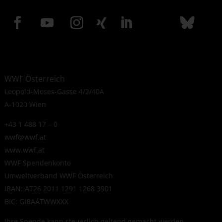
WWF Österreich
Leopold-Moses-Gasse 4/2/40A
A-1020 Wien
+43 1 488 17 – 0
wwf@wwf.at
www.wwf.at
WWF Spendenkonto
Umweltverband WWF Österreich
IBAN: AT26 2011 1291 1268 3901
BIC: GIBAATWWXXX
Ihre Spende kann steuerlich geltend gemacht werden.