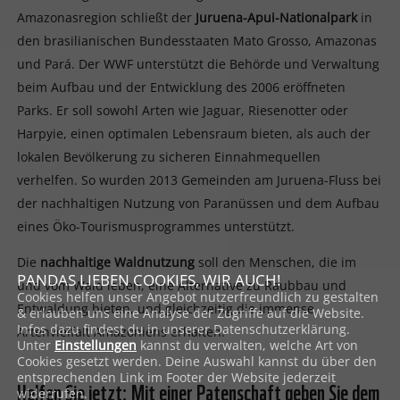
Amazonasregion schließt der
Juruena-Apui-Nationalpark
in
den brasilianischen Bundesstaaten Mato Grosso, Amazonas
und Pará. Der WWF unterstützt die Behörde und Verwaltung
beim Aufbau und der Entwicklung des 2006 eröffneten
Parks. Er soll sowohl Arten wie Jaguar, Riesenotter oder
Harpyie, einen optimalen Lebensraum bieten, als auch der
lokalen Bevölkerung zu sicheren Einnahmequellen
verhelfen. So wurden 2013 Gemeinden am Juruena-Fluss bei
der nachhaltigen Nutzung von Paranüssen und dem Aufbau
eines Öko-Tourismusprogrammes unterstützt.
Die
nachhaltige Waldnutzung
soll den Menschen, die im
PANDAS LIEBEN COOKIES, WIR AUCH!
und vom Wald leben, eine Alternative zu Raubbau und
Cookies helfen unser Angebot nutzerfreundlich zu gestalten
Entwaldung bieten, und gleichzeitig die immense
& erlauben uns eine Analyse der Zugriffe auf die Website.
Infos dazu findest du in unserer Datenschutzerklärung.
Artenvielfalt Amazoniens erhalten.
Unter
Einstellungen
kannst du verwalten, welche Art von
Cookies gesetzt werden. Deine Auswahl kannst du über den
entsprechenden Link im Footer der Website jederzeit
Helfen Sie jetzt: Mit einer Patenschaft geben Sie dem
widerrufen.