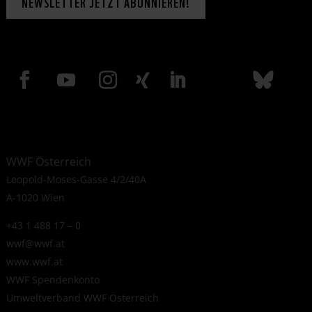
NEWSLETTER JETZT ABONNIEREN!
WWF Österreich
Leopold-Moses-Gasse 4/2/40A
A-1020 Wien
+43 1 488 17 – 0
wwf@wwf.at
www.wwf.at
WWF Spendenkonto
Umweltverband WWF Österreich