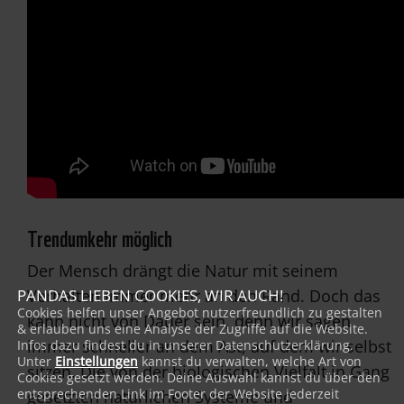
Trendumkehr möglich
Der Mensch drängt die Natur mit seinem
Verhalten immer mehr an den Rand. Doch das
PANDAS LIEBEN COOKIES, WIR AUCH!
Cookies helfen unser Angebot nutzerfreundlich zu gestalten
kann nicht von Dauer sein, denn wir sägen
& erlauben uns eine Analyse der Zugriffe auf die Website.
immer schneller an dem Ast, auf dem wir selbst
Infos dazu findest du in unserer Datenschutzerklärung.
Unter
Einstellungen
kannst du verwalten, welche Art von
sitzen. Die von der biologischen Vielfalt in Gang
Cookies gesetzt werden. Deine Auswahl kannst du über den
entsprechenden Link im Footer der Website jederzeit
gesetzten natürlichen Systeme und