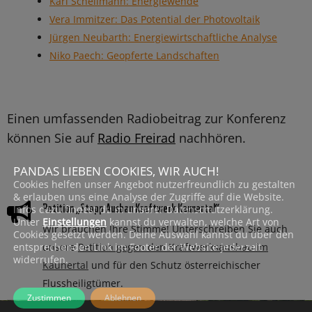
Karl Schellmann: Energiewende
Vera Immitzer: Das Potential der Photovoltaik
Jürgen Neubarth: Energiewirtschaftliche Analyse
Niko Paech: Geopferte Landschaften
Einen umfassenden Radiobeitrag zur Konferenz
können Sie auf
Radio Freirad
nachhören.
PANDAS LIEBEN COOKIES, WIR AUCH!
Cookies helfen unser Angebot nutzerfreundlich zu gestalten
& erlauben uns eine Analyse der Zugriffe auf die Website.
Petition „Stopp Ausbau Kraftwerk Kaunertal“

Infos dazu findest du in unserer Datenschutzerklärung.
Unter
Einstellungen
kannst du verwalten, welche Art von
Wir brauchen Ihre Stimme! Unterschreiben Sie auch
Cookies gesetzt werden. Deine Auswahl kannst du über den
unsere
Petition gegen den Kraftwerksausbau im
entsprechenden Link im Footer der Website jederzeit
widerrufen.
Kaunertal
und für den Schutz österreichischer
Flussheiligtümer.
Zustimmen
Ablehnen