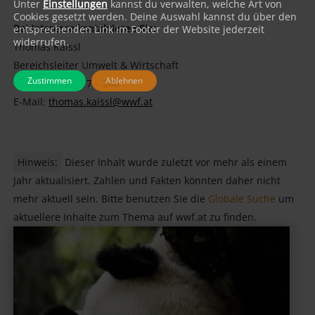
Unter
Einstellungen
kannst du verwalten, welche Art von
Cookies gesetzt werden. Deine Auswahl kannst du über den
Bei Interesse kontaktieren Sie:
entsprechenden Link im Footer der Website jederzeit
widerrufen.
Thomas Kaissl
Bereichsleiter Umwelt & Wirtschaft
Zustimmen
Ablehnen
Tel.: +43 1 48817 – 240
E-Mail:
thomas.kaissl@wwf.at
Hinweis:
Dieser Inhalt wurde zuletzt vor mehr als einem
Jahr aktualisiert. Zahlen und Fakten könnten daher nicht
mehr aktuell sein. Bitte benutzen Sie die
Globale Suche
um
aktuellere Inhalte zum Thema auf wwf.at zu finden.