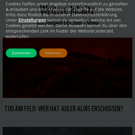
Weitere Inhalte
Cookies helfen unser Angebot nutzerfreundlich zu gestalten
& erlauben uns eine Analyse der Zugriffe auf die Website.
Infos dazu findest du in unserer Datenschutzerklärung.
Wissenswertes zum Thema
Unter
Einstellungen
kannst du verwalten, welche Art von
Cookies gesetzt werden. Deine Auswahl kannst du über den
entsprechenden Link im Footer der Website jederzeit
widerrufen.
Zustimmen
Ablehnen
TOD AM FELD: WER HAT ADLER ALOIS ERSCHOSSEN?