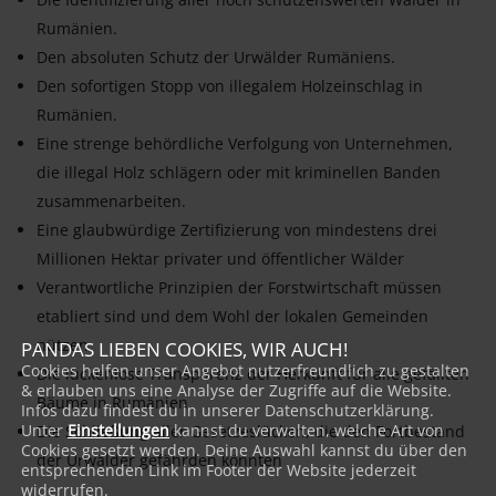
Rumänien.
Den absoluten Schutz der Urwälder Rumäniens.
Den sofortigen Stopp von illegalem Holzeinschlag in
Rumänien.
Eine strenge behördliche Verfolgung von Unternehmen,
die illegal Holz schlägern oder mit kriminellen Banden
zusammenarbeiten.
Eine glaubwürdige Zertifizierung von mindestens drei
Millionen Hektar privater und öffentlicher Wälder
Verantwortliche Prinzipien der Forstwirtschaft müssen
etabliert sind und dem Wohl der lokalen Gemeinden
nützen.
PANDAS LIEBEN COOKIES, WIR AUCH!
Cookies helfen unser Angebot nutzerfreundlich zu gestalten
Die lückenlose Transparenz der Herkunft für alle gefällten
& erlauben uns eine Analyse der Zugriffe auf die Website.
Bäume in Rumänien
Infos dazu findest du in unserer Datenschutzerklärung.
Unter
Einstellungen
kannst du verwalten, welche Art von
Die Schließung aller Gesetzeslücken, die den Fortbestand
Cookies gesetzt werden. Deine Auswahl kannst du über den
der Urwälder gefährden könnten
entsprechenden Link im Footer der Website jederzeit
widerrufen.