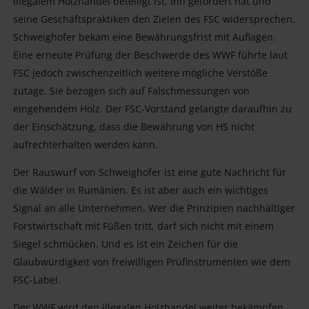
illegalem Holzhandel beteiligt ist, ihn gefördert hat und
seine Geschäftspraktiken den Zielen des FSC widersprechen.
Schweighofer bekam eine Bewährungsfrist mit Auflagen.
Eine erneute Prüfung der Beschwerde des WWF führte laut
FSC jedoch zwischenzeitlich weitere mögliche Verstöße
zutage. Sie bezogen sich auf Falschmessungen von
eingehendem Holz. Der FSC­-Vorstand gelangte daraufhin zu
der Einschätzung, dass die Bewährung von HS nicht
aufrechterhalten werden kann.
Der Rauswurf von Schweighofer ist eine gute Nachricht für
die Wälder in Rumänien. Es ist aber auch ein wichtiges
Signal an alle Unternehmen. Wer die Prinzipien nachhaltiger
Forstwirtschaft mit Füßen tritt, darf sich nicht mit einem
Siegel schmücken. Und es ist ein Zeichen für die
Glaubwürdigkeit von freiwilligen Prüfinstrumenten wie dem
FSC-Label.
Der WWF wird den illegalen Holzhandel weiter bekämpfen.