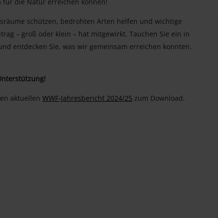
m für die Natur erreichen können!
nsräume schützen, bedrohten Arten helfen und wichtige
trag – groß oder klein – hat mitgewirkt. Tauchen Sie ein in
nd entdecken Sie, was wir gemeinsam erreichen konnten.
Unterstützung!
den aktuellen
WWF-Jahresbericht 2024/25
zum Download.