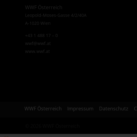
WWF Österreich
Leopold-Moses-Gasse 4/2/40A
A-1020 Wien
+43 1 488 17 – 0
wwf@wwf.at
www.wwf.at
WWF Österreich
Impressum
Datenschutz
C
© 2026 WWF Österreich