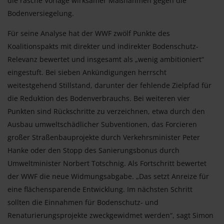
die rasche Vorlage wirksamer Maßnahmen gegen die
Bodenversiegelung.
Für seine Analyse hat der WWF zwölf Punkte des
Koalitionspakts mit direkter und indirekter Bodenschutz-
Relevanz bewertet und insgesamt als „wenig ambitioniert“
eingestuft. Bei sieben Ankündigungen herrscht
weitestgehend Stillstand, darunter der fehlende Zielpfad für
die Reduktion des Bodenverbrauchs. Bei weiteren vier
Punkten sind Rückschritte zu verzeichnen, etwa durch den
Ausbau umweltschädlicher Subventionen, das Forcieren
großer Straßenbauprojekte durch Verkehrsminister Peter
Hanke oder den Stopp des Sanierungsbonus durch
Umweltminister Norbert Totschnig. Als Fortschritt bewertet
der WWF die neue Widmungsabgabe. „Das setzt Anreize für
eine flächensparende Entwicklung. Im nächsten Schritt
sollten die Einnahmen für Bodenschutz- und
Renaturierungsprojekte zweckgewidmet werden“, sagt Simon