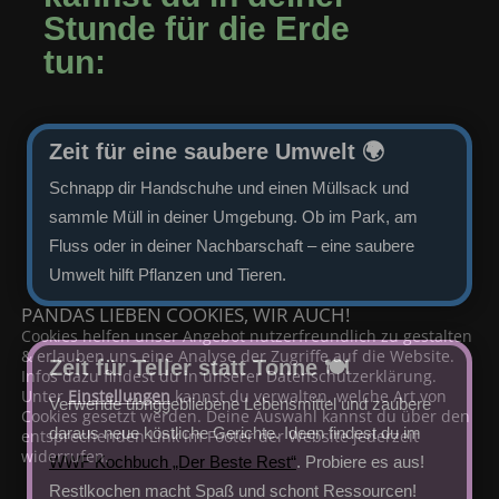
Stunde für die Erde
tun:
Zeit für eine saubere Umwelt 🌍
Schnapp dir Handschuhe und einen Müllsack und
sammle Müll in deiner Umgebung. Ob im Park, am
Fluss oder in deiner Nachbarschaft – eine saubere
Umwelt hilft Pflanzen und Tieren.
PANDAS LIEBEN COOKIES, WIR AUCH!
Cookies helfen unser Angebot nutzerfreundlich zu gestalten
& erlauben uns eine Analyse der Zugriffe auf die Website.
Zeit für Teller statt Tonne 🍽
Infos dazu findest du in unserer Datenschutzerklärung.
Unter
Einstellungen
kannst du verwalten, welche Art von
Verwende übriggebliebene Lebensmittel und zaubere
Cookies gesetzt werden. Deine Auswahl kannst du über den
daraus neue köstliche Gerichte. Ideen findest du im
entsprechenden Link im Footer der Website jederzeit
widerrufen.
WWF Kochbuch „Der Beste Rest“
. Probiere es aus!
Restlkochen macht Spaß und schont Ressourcen!