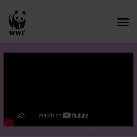
© AdobeStock/ 173440626