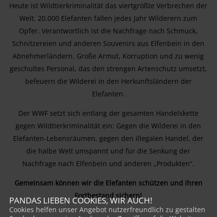
Heute ist Wildtierkriminalität das viertgrößte Verbrechen der
Welt. 20.000 Elefanten fallen jedes Jahr Wilderern zum
Opfer. Verantwortlich ist die Nachfrage nach Schmuck,
Schnitzereien und anderen Souvenirs aus Elfenbein in den
Abnehmerländern. Große Armut, Korruption und zu wenig
geschultes Personal, das den strengen Artenschutz umsetzt,
befeuern die Wilderei in den Herkunftsländern der
Elefanten.
Der WWF setzt sich entlang der gesamten Handelskette
gegen Wildtierkriminalität ein: Gegen die Wilderei in den
Elefanten-Lebensräumen, gegen den illegalen Handel, der
die halbe Welt umspannt und für die Senkung der
Nachfrage nach Elfenbein und anderen „Produkten“.
Gemeinsam können wir die Elefanten schützen und ihren
Fortbestand sichern!
PANDAS LIEBEN COOKIES, WIR AUCH!
Cookies helfen unser Angebot nutzerfreundlich zu gestalten