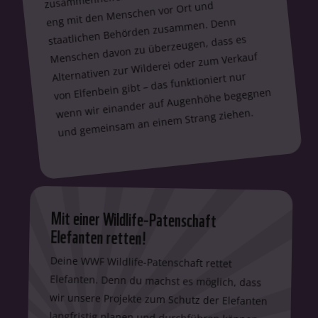
eng mit den Menschen vor Ort und
staatlichen Behörden zusammen. Denn
Menschen davon zu überzeugen, dass es
Alternativen zur Wilderei oder zum Verkauf
von Elfenbein gibt – das funktioniert nur
wenn wir einander auf Augenhöhe begegnen
und gemeinsam an einem Strang ziehen.
Mit einer Wildlife-Patenschaft
Elefanten retten!
Deine WWF Wildlife-Patenschaft rettet
Elefanten. Denn du machst es möglich, dass
wir unsere Projekte zum Schutz der Elefanten
langfristig planen und durchführen können.
Mit Deiner Hilfe setzen wir uns gegen
Wilderei in den Elefanten-Lebensräumen,
gegen den illegalen Elfenbein-Handel und für
die Senkung der Nachfrage nach Elfenbein