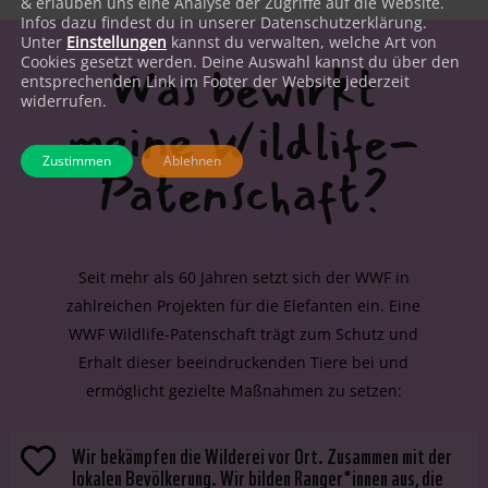
& erlauben uns eine Analyse der Zugriffe auf die Website.
Infos dazu findest du in unserer Datenschutzerklärung.
Unter
Einstellungen
kannst du verwalten, welche Art von
Cookies gesetzt werden. Deine Auswahl kannst du über den
Was bewirkt
entsprechenden Link im Footer der Website jederzeit
widerrufen.
meine Wildlife-
Zustimmen
Ablehnen
Patenschaft?
Seit mehr als 60 Jahren setzt sich der WWF in
zahlreichen Projekten für die Elefanten ein. Eine
WWF Wildlife-Patenschaft trägt zum Schutz und
Erhalt dieser beeindruckenden Tiere bei und
ermöglicht gezielte Maßnahmen zu setzen:
Wir bekämpfen die Wilderei vor Ort. Zusammen mit der

lokalen Bevölkerung. Wir bilden Ranger*innen aus, die