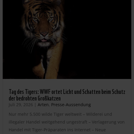
Tag des Tigers: WWF ortet Licht und Schatten beim Schutz
der bedrohten Großkatzen
Juli 29, 2026
|
Arten
,
Presse-Aussendung
Nur mehr 5.500 wilde Tiger weltweit – Wilderei und
illegaler Handel weitgehend ungestraft – Verlagerung von
Handel mit Tiger-Präparaten ins Internet – Neue