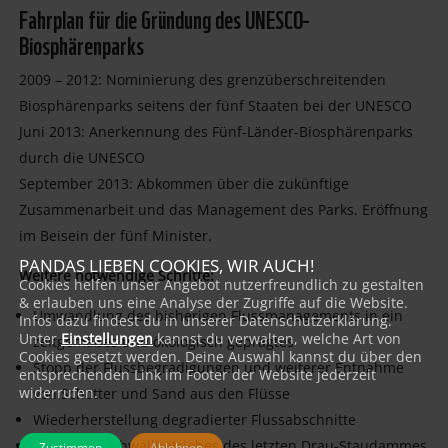
Fahrplan für die Gründung des UNESCO-
Biosphärenparks
2009 – 2012: Nominierung des grenzüberschreitenden
Biosphärenparks seitens der fünf Staaten bei der UNESCO
Juni 2013: Anerkennung des Fünf-Länder-Biosphärenparks
durch die UNESCO
September 2013: Abkommen über die zukünftige
Zusammenarbeit und das Management des Parks. Eröffnung
im Beisein der fünf Minister.
PANDAS LIEBEN COOKIES, WIR AUCH!
Weitere notwendige Schritte:
Cookies helfen unser Angebot nutzerfreundlich zu gestalten
& erlauben uns eine Analyse der Zugriffe auf die Website.
Umwandlung des bisherigen Flussmanagements in ein
Infos dazu findest du in unserer Datenschutzerklärung.
Unter
Einstellungen
kannst du verwalten, welche Art von
zeitgemäßes und ökologisch geprägtes
Cookies gesetzt werden. Deine Auswahl kannst du über den
Stopp der Flussbegradigungen und weiterer Entnahme
entsprechenden Link im Footer der Website jederzeit
widerrufen.
von Schotter und Sand aus den Flüsse
Wiederherstellung degradierter Flussabschnitte
Stopp des Schwallbetriebes des letzten Drau-Staudammes
Zustimmen
Ablehnen