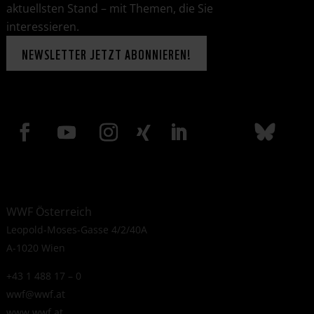
aktuellsten Stand – mit Themen, die Sie
interessieren.
NEWSLETTER JETZT ABONNIEREN!
WWF Österreich
Leopold-Moses-Gasse 4/2/40A
A-1020 Wien
+43 1 488 17 – 0
wwf@wwf.at
www.wwf.at