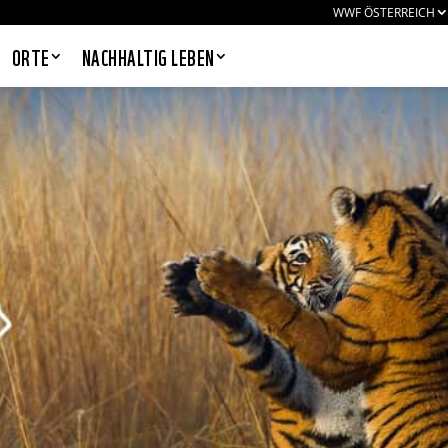
WWF ÖSTERREICH
ORTE
NACHHALTIG LEBEN
PANDAS LIEBEN COOKIES, WIR
AUCH!
Cookies helfen unser Angebot
nutzerfreundlich zu gestalten & erlauben
uns eine Analyse der Zugriffe auf die
Website. Infos dazu findest du in unserer
Datenschutzerklärung. Unter
Einstellungen
kannst du verwalten,
welche Art von Cookies gesetzt werden.
Deine Auswahl kannst du über den
entsprechenden Link im Footer der
Website jederzeit widerrufen.