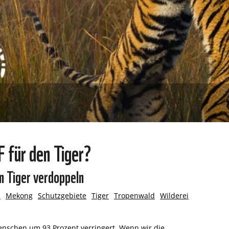
 für den Tiger?
en Tiger verdoppeln
l
Mekong
Schutzgebiete
Tiger
Tropenwald
Wilderei
nschen um 93 Prozent verringert. Wenn wir die