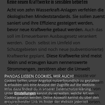
Keine neuen Kraftwerke in sensiblen Gebieten
Acht von zehn Wasserkraft-Anlagen verfehlen die
ökologischen Mindeststandards. Sie sollen zuerst
saniert und ihre Effizienz gesteigert werden,
bevor neue Kraftwerke gebaut werden.
Auch das
soll im Erneuerbaren Ausbaugesetz verankert
werden. Doch selbst im Umfeld von
Schutzgebieten sind noch neue (subventionierte)
Kraftwerke geplant.
Diese Kraftwerke sind meist
klein und erzeugen kaum nennenswerte
Strommengen, zerstören aber die Umwelt
massiv.
Eine echte Energiewende müsste vor
PANDAS LIEBEN COOKIES, WIR AUCH!
Cookies helfen unser Angebot nutzerfreundlich zu gestalten
allem den Verbrauch senken. Doch leider fließen
& erlauben uns eine Analyse der Zugriffe auf die Website.
immer noch jedes Jahr viele Millionen Euro von
Infos dazu findest du in unserer Datenschutzerklärung.
Unter
Einstellungen
kannst du verwalten, welche Art von
Stromkund*innen in den Bau von ineffizienten
Cookies gesetzt werden. Deine Auswahl kannst du über den
(Klein-)Kraftwerken an den falschen Standorten.
entsprechenden Link im Footer der Website jederzeit