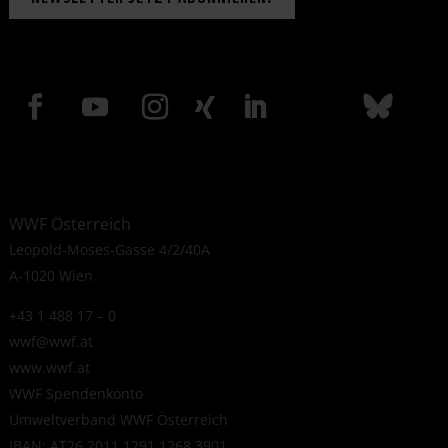
WWF Österreich
Leopold-Moses-Gasse 4/2/40A
A-1020 Wien
+43 1 488 17 – 0
wwf@wwf.at
www.wwf.at
WWF Spendenkonto
Umweltverband WWF Österreich
IBAN: AT26 2011 1291 1268 3901