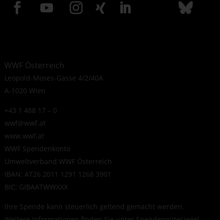
WWF Österreich
Leopold-Moses-Gasse 4/2/40A
A-1020 Wien
+43 1 488 17 – 0
wwf@wwf.at
www.wwf.at
WWF Spendenkonto
Umweltverband WWF Österreich
IBAN: AT26 2011 1291 1268 3901
BIC: GIBAATWWXXX
Ihre Spende kann steuerlich geltend gemacht werden.
Weitere Informationen finden Sie unter
Spendengütesiegel
.