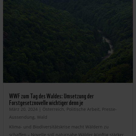
WWF zum Tag des Waldes: Umsetzung der
Forstgesetznovelle wichtiger denn je
März 20, 2024
|
Österreich
,
Politische Arbeit
,
Presse-
Aussendung
,
Wald
Klima- und Biodiversitätskrise macht Wäldern zu
schaffen – Novelle soll naturnahe Wälder künftig stärker