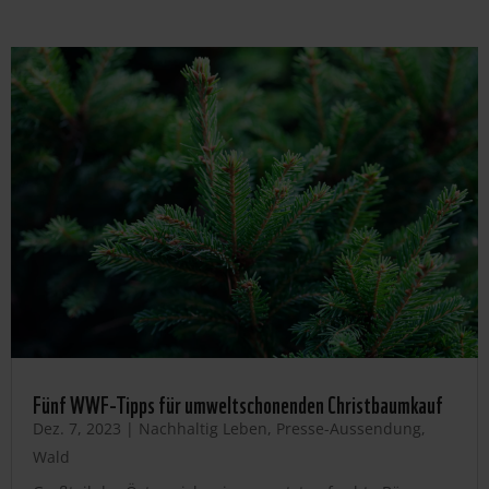
Fünf WWF-Tipps für umweltschonenden Christbaumkauf
Dez. 7, 2023
|
Nachhaltig Leben
,
Presse-Aussendung
,
Wald