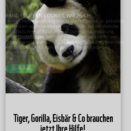
PANDAS LIEBEN COOKIES, WIR AUCH!
Cookies helfen unser Angebot nutzerfreundlich zu gestalten
& erlauben uns eine Analyse der Zugriffe auf die Website.
Infos dazu findest du in unserer Datenschutzerklärung.
Unter
Einstellungen
kannst du verwalten, welche Art von
Cookies gesetzt werden. Deine Auswahl kannst du über den
entsprechenden Link im Footer der Website jederzeit
widerrufen.
Zustimmen
Ablehnen
Tiger, Gorilla, Eisbär & Co brauchen
jetzt Ihre Hilfe!