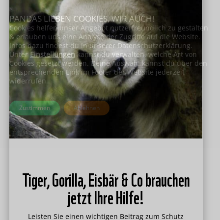
PANDAS LIEBEN COOKIES, WIR AUCH!
Cookies helfen unser Angebot nutzerfreundlich zu gestalten
& erlauben uns eine Analyse der Zugriffe auf die Website.
Infos dazu findest du in unserer Datenschutzerklärung.
Unter
Einstellungen
kannst du verwalten, welche Art von
Cookies gesetzt werden. Deine Auswahl kannst du über den
entsprechenden Link im Footer der Website jederzeit
widerrufen.
Zustimmen
Ablehnen
Tiger, Gorilla, Eisbär & Co brauchen
jetzt Ihre Hilfe!
Leisten Sie einen wichtigen Beitrag zum Schutz