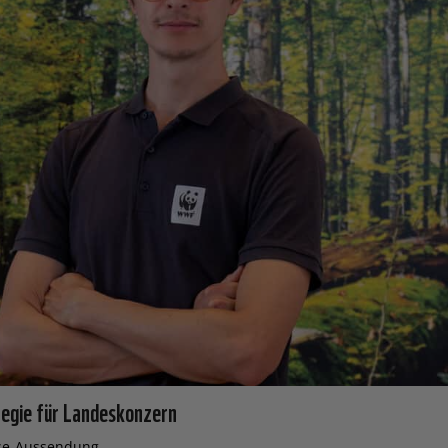
egie für Landeskonzern
se-Aussendung