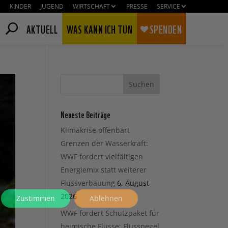
KINDER
JUGEND
WIRTSCHAFT
PRESSE
SERVICE
AKTUELL
WAS KANN ICH TUN
SPENDEN
Neueste Beiträge
Klimakrise offenbart
Grenzen der Wasserkraft:
WWF fordert vielfältigen
Energiemix statt weiterer
Flussverbauung
6. August
2026
Zustimmen
Ablehnen
WWF fordert Schutzpaket für
heimische Flüsse: Flusspegel