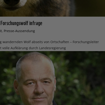
 Forschungswolf infrage
it
,
Presse-Aussendung
ig wandernden Wolf abseits von Ortschaften – Forschungsleiter
rt volle Aufklärung durch Landesregierung