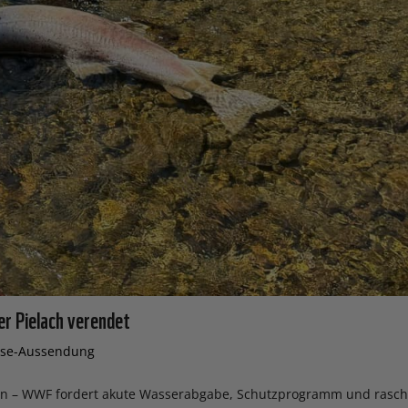
er Pielach verendet
sse-Aussendung
ken – WWF fordert akute Wasserabgabe, Schutzprogramm und rasc