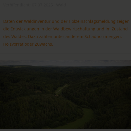
Veröffentlicht: 07.07.2025
|
Wald
Daten der Waldinventur und der Holzeinschlagsmeldung zeigen
die Entwicklungen in der Waldbewirtschaftung und im Zustand
des Waldes. Dazu zählen unter anderem Schadholzmengen,
Holzvorrat oder Zuwachs.