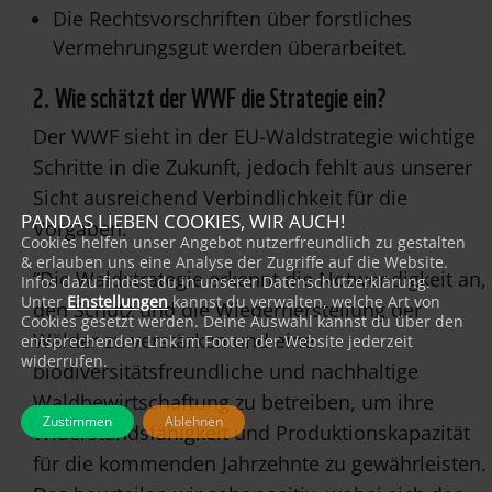
Die Rechtsvorschriften über forstliches
Vermehrungsgut werden überarbeitet.
2. Wie schätzt der WWF die Strategie ein?
Der WWF sieht in der EU-Waldstrategie wichtige
Schritte in die Zukunft, jedoch fehlt aus unserer
Sicht ausreichend Verbindlichkeit für die
PANDAS LIEBEN COOKIES, WIR AUCH!
Vorgaben.
Cookies helfen unser Angebot nutzerfreundlich zu gestalten
& erlauben uns eine Analyse der Zugriffe auf die Website.
“Die Waldstrategie erkennt die Notwendigkeit an,
Infos dazu findest du in unserer Datenschutzerklärung.
Unter
Einstellungen
kannst du verwalten, welche Art von
den Schutz und die Wiederherstellung der
Cookies gesetzt werden. Deine Auswahl kannst du über den
Wälder zu verstärken und eine
entsprechenden Link im Footer der Website jederzeit
widerrufen.
biodiversitätsfreundliche und nachhaltige
Waldbewirtschaftung zu betreiben, um ihre
Zustimmen
Ablehnen
Widerstandsfähigkeit und Produktionskapazität
für die kommenden Jahrzehnte zu gewährleisten.