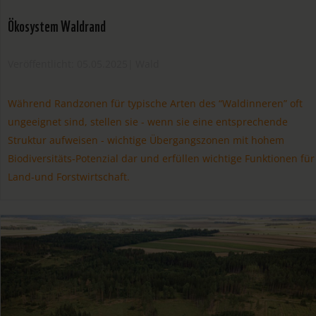
Ökosystem Waldrand
Veröffentlicht: 05.05.2025
|
Wald
Während Randzonen für typische Arten des “Waldinneren” oft
ungeeignet sind, stellen sie - wenn sie eine entsprechende
Struktur aufweisen - wichtige Übergangszonen mit hohem
Biodiversitäts-Potenzial dar und erfüllen wichtige Funktionen für
Land-und Forstwirtschaft.